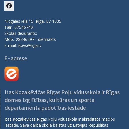
Facebook
Nīcgales iela 15, Rīga, LV-1035
Tālr.: 67546740
Skolas dežurants:
Mob.: 28346297 - diennakts
E-mail: ikpvs@riga.lv
E-adrese
Itas Kozakēvičas Rīgas Poļu vidusskola ir Rīgas
domes Izglītības, kultūras un sporta
departamenta padotības iestāde
Itas Kozakēvičas Rīgas Poļu vidusskola ir akreditēta mācību
iestāde. Savā darbā skola balstās uz Latvijas Republikas