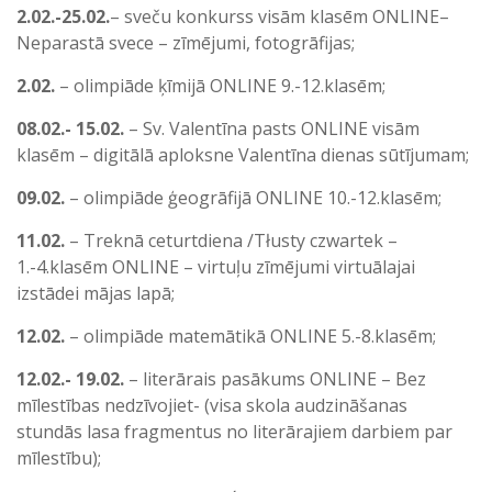
2.02.-25.02.
– sveču konkurss visām klasēm ONLINE–
Neparastā svece – zīmējumi, fotogrāfijas;
2.02.
– olimpiāde ķīmijā ONLINE 9.-12.klasēm;
08.02.- 15.02.
– Sv. Valentīna pasts ONLINE visām
klasēm – digitālā aploksne Valentīna dienas sūtījumam;
09.02.
– olimpiāde ģeogrāfijā ONLINE 10.-12.klasēm;
11.02.
– Treknā ceturtdiena /Tłusty czwartek –
1.-4.klasēm ONLINE – virtuļu zīmējumi virtuālajai
izstādei mājas lapā;
12.02.
– olimpiāde matemātikā ONLINE 5.-8.klasēm;
12.02.- 19.02.
– literārais pasākums ONLINE – Bez
mīlestības nedzīvojiet- (visa skola audzināšanas
stundās lasa fragmentus no literārajiem darbiem par
mīlestību);