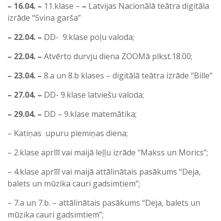
– 16.04. –
11.klase –
–
Latvijas Nacionālā teātra digitāla
izrāde “Svina garša”
– 22.04. –
DD- 9.klase poļu valoda;
– 22.04. –
Atvērto durvju diena ZOOMā plkst.18.00;
– 23.04. –
8.a un 8.b klases – digitālā teātra izrāde “Bille”
– 27.04. –
DD- 9.klase latviešu valoda;
– 29.04. –
DD – 9.klase matemātika;
– Katiņas upuru piemiņas diena;
– 2.klase aprīlī vai maijā leļļu izrāde “Makss un Morics”;
– 4.klase aprīlī vai maijā attālinātais pasākums “Deja,
balets un mūzika cauri gadsimtiem”;
– 7.a un 7.b. – attālinātais pasākums “Deja, balets un
mūzika cauri gadsimtiem”;