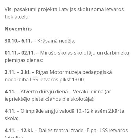
Visi pasākumi projekta Latvijas skolu soma ietvaros
tiek atcelti.
Novembris
30.10.- 6.11.
– Krāsainā nedēļa;
01.11.- 02.11.
– Mirušo skolas skolotāju un darbinieku
piemiņas dienas;
3.11. – 3.kl.
– Rīgas Motormuzeja pedagoģiskā
nodarbība LSS ietvaros plkst.13.00;
4.11.
– Atvērto durvju diena – Vecāku diena (ar
iepriekšējo pieteikšanos pie skolotāja);
4.11.
– Olimpiāde angļu valodā 10.-12.klasēm 2.kārta
skolā;
4.11. – 12.kl.
– Dailes teātra izrāde -Elpa- LSS ietvaros
(atcelts);