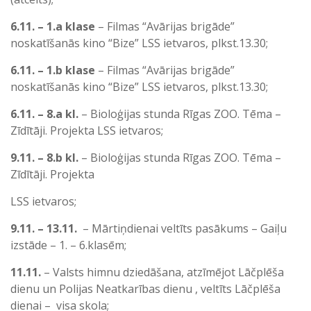
6.11. – 1.a klase
– Filmas “Avārijas brigāde”
noskatīšanās kino “Bize” LSS ietvaros, plkst.13.30;
6.11. – 1.b klase
– Filmas “Avārijas brigāde”
noskatīšanās kino “Bize” LSS ietvaros, plkst.13.30;
6.11. – 8.a kl.
– Bioloģijas stunda Rīgas ZOO. Tēma –
Zīdītāji. Projekta LSS ietvaros;
9.11. – 8.b kl.
– Bioloģijas stunda Rīgas ZOO. Tēma –
Zīdītāji. Projekta
LSS ietvaros;
9.11. – 13.11.
– Mārtiņdienai veltīts pasākums – Gaiļu
izstāde – 1. – 6.klasēm;
11.11.
– Valsts himnu dziedāšana, atzīmējot Lāčplēša
dienu un Polijas Neatkarības dienu , veltīts Lāčplēša
dienai – visa skola;