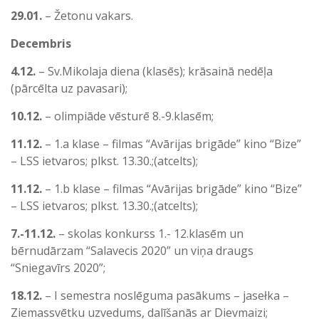
29.01.
– Žetonu vakars.
Decembris
4.12.
– Sv.Mikolaja diena (klasēs); krāsainā nedēļa
(pārcēlta uz pavasari);
10.12.
– olimpiāde vēsturē 8.-9.klasēm;
11.12.
– 1.a klase – filmas “Avārijas brigāde” kino “Bize”
– LSS ietvaros; plkst. 13.30.;(atcelts);
11.12.
– 1.b klase – filmas “Avārijas brigāde” kino “Bize”
– LSS ietvaros; plkst. 13.30.;(atcelts);
7.-11.12.
– skolas konkurss 1.- 12.klasēm un
bērnudārzam “Salavecis 2020” un viņa draugs
“Sniegavīrs 2020”;
18.12.
– I semestra noslēguma pasākums – jasełka –
Ziemassvētku uzvedums, dalīšanās ar Dievmaizi;