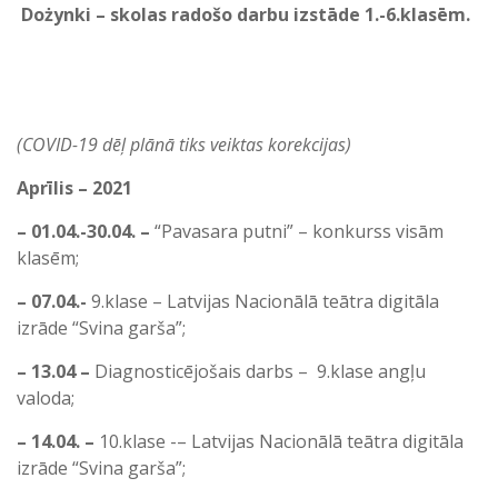
Dożynki – skolas radošo darbu izstāde 1.-6.klasēm.
(COVID-19 dēļ plānā tiks veiktas korekcijas)
Aprīlis – 2021
– 01.04.-30.04. –
“Pavasara putni” – konkurss visām
klasēm;
– 07.04.-
9.klase – Latvijas Nacionālā teātra digitāla
izrāde “Svina garša”;
– 13.04 –
Diagnosticējošais darbs – 9.klase angļu
valoda;
– 14.04. –
10.klase -– Latvijas Nacionālā teātra digitāla
izrāde “Svina garša”;