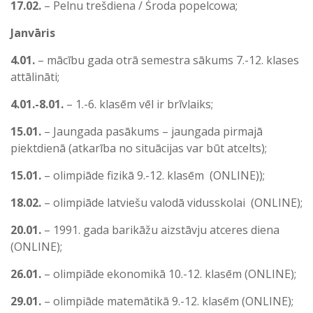
17.02.
– Pelnu trešdiena / Środa popelcowa;
Janvāris
4.01.
– mācību gada otrā semestra sākums 7.-12. klases
attālināti;
4.01.-8.01.
– 1.-6. klasēm vēl ir brīvlaiks;
15.01.
– Jaungada pasākums – jaungada pirmajā
piektdienā (atkarība no situācijas var būt atcelts);
15.01.
– olimpiāde fizikā 9.-12. klasēm (ONLINE));
18.02.
– olimpiāde latviešu valodā vidusskolai (ONLINE);
20.01.
– 1991. gada barikāžu aizstāvju atceres diena
(ONLINE);
26.01.
– olimpiāde ekonomikā 10.-12. klasēm (ONLINE);
29.01.
– olimpiāde matemātikā 9.-12. klasēm (ONLINE);