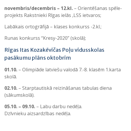
novembris/decembris – 12.kl.
– Orientēšanas spēle-
projekts Rakstnieki Rīgas ielās ,LSS ietvaros;
Labākais ortogrāfijā – klases konkurss -2.kl.;
Runas konkurss “Kresy-2020” (skolā);
Rīgas Itas Kozakēvičas Poļu vidusskolas
pasākumu plāns oktobrim
01.10.
– Olimpiāde latviešu valodā 7.-8. klasēm 1.karta
skolā.
02.10.
– Starptautiskā reizināšanas tabulas diena
(sākumskolā).
05.10. – 09.10.
– Labu darbu nedēļa.
Dzīvnieku aizsardzības nedēļa.