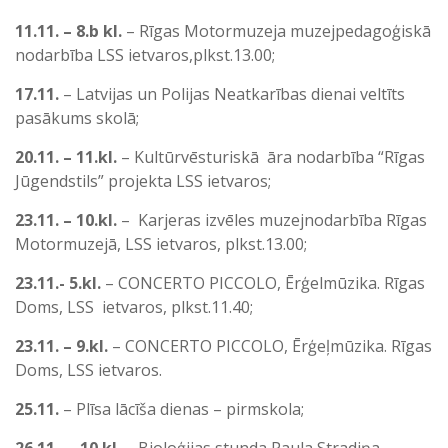
11.11. – 8.b kl.
– Rīgas Motormuzeja muzejpedagoģiskā
nodarbība LSS ietvaros,plkst.13.00;
17.11.
– Latvijas un Polijas Neatkarības dienai veltīts
pasākums skolā;
20.11. – 11.kl.
– Kultūrvēsturiskā āra nodarbība “Rīgas
Jūgendstils” projekta LSS ietvaros;
23.11. – 10.kl.
– Karjeras izvēles muzejnodarbība Rīgas
Motormuzejā, LSS ietvaros, plkst.13.00;
23.11.- 5.kl.
– CONCERTO PICCOLO, Ērģelmūzika. Rīgas
Doms, LSS ietvaros, plkst.11.40;
23.11. – 9.kl.
– CONCERTO PICCOLO, Ērģeļmūzika. Rīgas
Doms, LSS ietvaros.
25.11.
– Plīsa lācīša dienas – pirmskola;