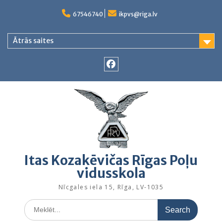
Skip
to
67546740
ikpvs@riga.lv
content
Ātrās saites
Facebook
Itas Kozakēvičas Rīgas Poļu
vidusskola
Nīcgales iela 15, Rīga, LV-1035
Search
for: