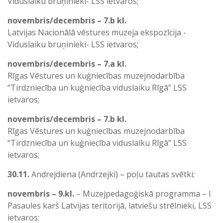
Viduslaiku bruņinieki- LSS ietvaros;
novembris/decembris – 7.b kl.
Latvijas Nacionālā vēstures muzeja ekspozīcija -
Viduslaiku bruņinieki- LSS ietvaros;
novembris/decembris – 7.a kl.
Rīgas Vēstures un kuģniecības muzejnodarbība
“Tirdzniecība un kuģniecība viduslaiku Rīgā” LSS
ietvaros;
novembris/decembris – 7.b kl.
Rīgas Vēstures un kuģniecības muzejnodarbība
“Tirdzniecība un kuģniecība viduslaiku Rīgā” LSS
ietvaros;
30.11.
Andrejdiena (Andrzejki) – poļu tautas svētki;
novembris – 9.kl.
– Muzejpedagoģiskā programma – I
Pasaules karš Latvijas teritorijā, latviešu strēlnieki, LSS
ietvaros;