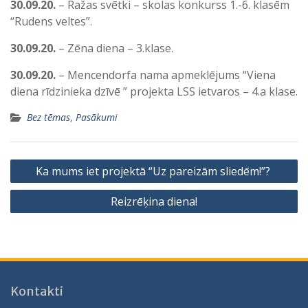
30.09.20.
– Ražas svētki – skolas konkurss 1.-6. klasēm
“Rudens veltes”.
30.09.20.
– Zēna diena – 3.klase.
30.09.20.
– Mencendorfa nama apmeklējums “Viena
diena rīdzinieka dzīvē ” projekta LSS ietvaros – 4.a klase.
Bez tēmas
,
Pasākumi
Ziņu
Ka mums iet projektā “Uz pareizām sliedēm!”?
izvēlne
Reizrēķina diena!
Kontakti