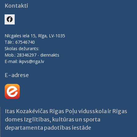
Kontakti
Facebook
Nīcgales iela 15, Rīga, LV-1035
Tālr.: 67546740
Skolas dežurants:
Mob.: 28346297 - diennakts
E-mail: ikpvs@riga.lv
E-adrese
Itas Kozakēvičas Rīgas Poļu vidusskola ir Rīgas
domes Izglītības, kultūras un sporta
departamenta padotības iestāde