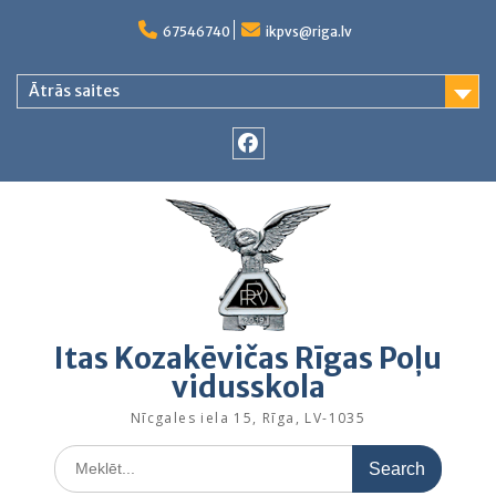
Skip
to
67546740
ikpvs@riga.lv
content
Ātrās saites
Facebook
Itas Kozakēvičas Rīgas Poļu
vidusskola
Nīcgales iela 15, Rīga, LV-1035
Search
for: