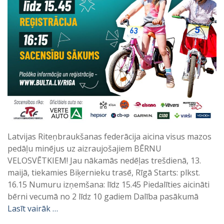
Latvijas Riteņbraukšanas federācija aicina visus mazos
pedāļu minējus uz aizraujošajiem BĒRNU
VELOSVĒTKIEM! Jau nākamās nedēļas trešdienā, 13.
maijā, tiekamies Biķernieku trasē, Rīgā Starts: plkst.
16.15 Numuru izņemšana: līdz 15.45 Piedalīties aicināti
bērni vecumā no 2 līdz 10 gadiem Dalība pasākumā
Lasīt vairāk …