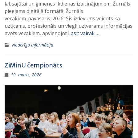
labsajūtai un ģimenes ikdienas izaicinājumiem. Žurnāls
pieejams digitālā formātā: Žurnāls
vecākiem_pavasaris_2026 Šis izdevums veidots kā
uzticams, profesionāls un viegli uztverams informācijas
avots vecākiem, apvienojot
Lasīt vairāk …
Noderīga informācija
ZiMinU čempionāts
19. marts, 2026