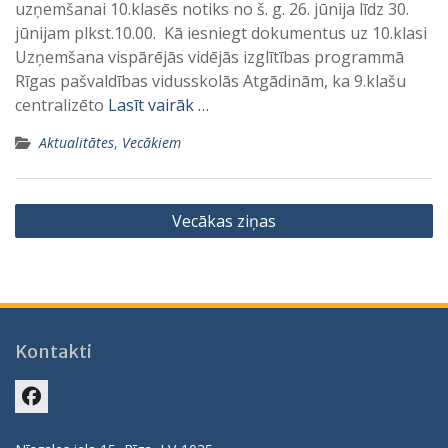
uzņemšanai 10.klasēs notiks no š. g. 26. jūnija līdz 30.
jūnijam plkst.10.00. Kā iesniegt dokumentus uz 10.klasi
Uzņemšana vispārējās vidējās izglītības programmā
Rīgas pašvaldības vidusskolās Atgādinām, ka 9.klašu
centralizēto
Lasīt vairāk …
Aktualitātes
,
Vecākiem
Ziņu
Vecākas ziņas
navigācija
Kontakti
Facebook