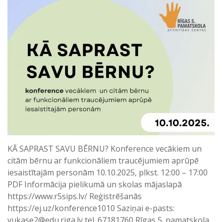
KĀ SAPRAST SAVU BĒRNU? Konference vecākiem un
citām bērnu ar funkcionāliem traucējumiem aprūpē
iesaistītajām personām 10.10.2025, plkst. 12:00 – 17:00
PDF Informācija pielikumā un skolas mājaslapā
https://www.r5sips.lv/ Reģistrēšanās
https://ej.uz/konference1010 Saziņai e-pasts:
vukase2@edu.riga.lv tel. 67181760 Rīgas 5. pamatskola