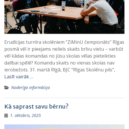
Erudīcijas turnīra skolēniem “ZiMinU čempionāts” Rīgas
posmā vēl ir pieejams neliels skaits brīvu vietu – varbūt
vēl kādas komandas no jūsu skolas vēlas pieteikties
dalībai spēlē? Komandu skaits no vienas skolas nav
ierobežots. 31. martā Rīgā, BJC “Rīgas Skolēnu pils”,
Lasīt vairāk …
Noderīga informācija
Kā saprast savu bērnu?
1. oktobris, 2025