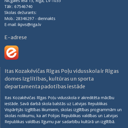
Nīcgales iela 15, Rīga, LV-1035
Tālr.: 67546740
Skolas dežurants:
Mob.: 28346297 - diennakts
E-mail: ikpvs@riga.lv
E-adrese
Itas Kozakēvičas Rīgas Poļu vidusskola ir Rīgas
domes Izglītības, kultūras un sporta
departamenta padotības iestāde
Itas Kozakēvičas Rīgas Poļu vidusskola ir akreditēta mācību
iestāde. Savā darbā skola balstās uz Latvijas Republikas
Vispārējās Izglītības likumiem, skolas izglītības programmām un
skolas nolikumu, ka arī Polijas Republikas valdības un Latvijas
Republikas valdības līgumu par sadarbību kultūrā un izglītībā.