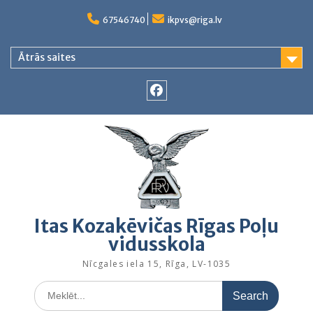
Skip
to
67546740
ikpvs@riga.lv
content
Ātrās saites
Facebook
Itas Kozakēvičas Rīgas Poļu
vidusskola
Nīcgales iela 15, Rīga, LV-1035
Search
for: