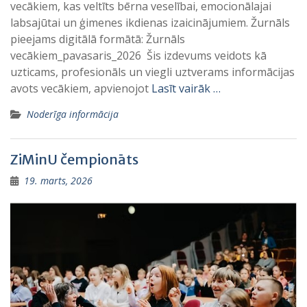
vecākiem, kas veltīts bērna veselībai, emocionālajai
labsajūtai un ģimenes ikdienas izaicinājumiem. Žurnāls
pieejams digitālā formātā: Žurnāls
vecākiem_pavasaris_2026 Šis izdevums veidots kā
uzticams, profesionāls un viegli uztverams informācijas
avots vecākiem, apvienojot
Lasīt vairāk …
Noderīga informācija
ZiMinU čempionāts
19. marts, 2026