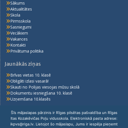
Sākums
Aktualitātes
Skola
Pirmsskola
Sasniegumi
Vecākiem
Vakances
Kontakti
Privātuma politika
Jaunākās ziņas
Brīvas vietas 10. klasē
Obligāti izlasi vasarā!
Skauti no Polijas viesojas mūsu skolā
Dokumentu iesniegšana 10. klasē
Uzņemšana 10.klasēs
Šīs mājaslapas pārzinis ir Rīgas pilsētas pašvaldība un Rīgas
Itas Kozakēvičas Poļu vidusskola. Elektroniskā pasta adrese:
Sākums
Aktualitātes
Skola
Pirmsskola
ikpvs@riga.lv. Lietojot šo mājaslapu, Jums ir iespēja pieņemt