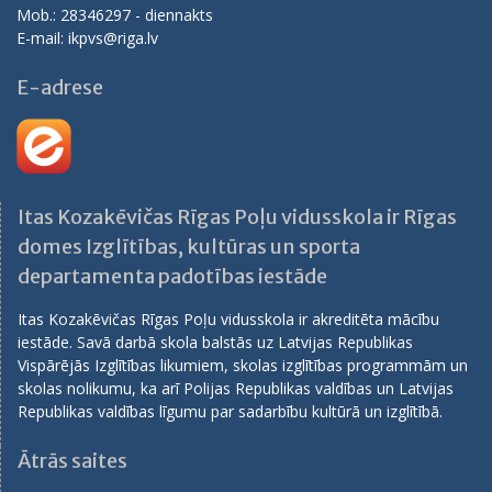
Mob.: 28346297 - diennakts
E-mail: ikpvs@riga.lv
E-adrese
Itas Kozakēvičas Rīgas Poļu vidusskola ir Rīgas
domes Izglītības, kultūras un sporta
departamenta padotības iestāde
Itas Kozakēvičas Rīgas Poļu vidusskola ir akreditēta mācību
iestāde. Savā darbā skola balstās uz Latvijas Republikas
Vispārējās Izglītības likumiem, skolas izglītības programmām un
skolas nolikumu, ka arī Polijas Republikas valdības un Latvijas
Republikas valdības līgumu par sadarbību kultūrā un izglītībā.
Ātrās saites