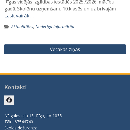
Rīgas vidējās izglītības iestādēs 2025./2026. mācību
gadā. Skolēnu uzņemšanu 10.klasēs un uz brīvajām
Lasīt vairāk …
Aktualitātes
,
Noderīga informācija
Ziņu
Vecākas ziņas
navigācija
Kontakti
Facebook
Nīcgales iela 15, Rīga, LV-1035
Tālr.: 67546740
Skolas dežurants: