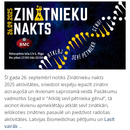
Šī gada 26. septembrī notiks Zinātnieku nakts
2025 aktivitātes, sniedzot iespēju iepazīt zinātni
aizraujošā un ikvienam saprotamā veidā. Pasākumu
vadmotīvs šogad ir “Atklāj sevī pētnieka gēnu!”, tā
aicinot ikvienu apmeklētāju atklāt sevī zinātkāri,
ielūkoties zinātnes pasaulē un piedzīvot radošas
aktivitātes. Latvijas Biomedicīnas pētījumu un
Lasīt
vairāk …