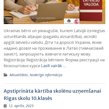
Ukrainas bērni un pieaugušie, kuriem Latvijā izsniegtas
uzturēšanās atļaujas (pagaidu aizsardzība), aicināti
apgūt latviešu valodu. Діти та дорослі України, яким
надано дозвіл на проживання в Латвії (тимчасовий
захист), запрошують вивчати латиську мову.
Reģistrācija: Reģistrācija bērniem: Форма реєстрації на
безкоштовні курси
Lasīt vairāk …
Aktualitātes
,
Noderīga informācija
Apstiprināta kārtība skolēnu uzņemšanai
Rīgas skolu 10.klasēs
12. aprīlis, 2025