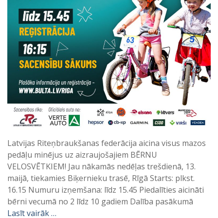
Latvijas Riteņbraukšanas federācija aicina visus mazos
pedāļu minējus uz aizraujošajiem BĒRNU
VELOSVĒTKIEM! Jau nākamās nedēļas trešdienā, 13.
maijā, tiekamies Biķernieku trasē, Rīgā Starts: plkst.
16.15 Numuru izņemšana: līdz 15.45 Piedalīties aicināti
bērni vecumā no 2 līdz 10 gadiem Dalība pasākumā
Lasīt vairāk …