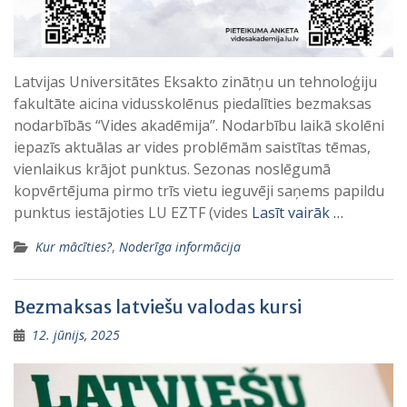
Latvijas Universitātes Eksakto zinātņu un tehnoloģiju
fakultāte aicina vidusskolēnus piedalīties bezmaksas
nodarbībās “Vides akadēmija”. Nodarbību laikā skolēni
iepazīs aktuālas ar vides problēmām saistītas tēmas,
vienlaikus krājot punktus. Sezonas noslēgumā
kopvērtējuma pirmo trīs vietu ieguvēji saņems papildu
punktus iestājoties LU EZTF (vides
Lasīt vairāk …
Kur mācīties?
,
Noderīga informācija
Bezmaksas latviešu valodas kursi
12. jūnijs, 2025