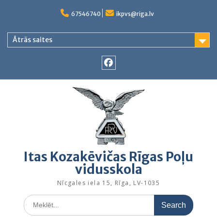
Skip
to
67546740
ikpvs@riga.lv
content
Ātrās saites
Facebook
Itas Kozakēvičas Rīgas Poļu
vidusskola
Nīcgales iela 15, Rīga, LV-1035
Search
for: