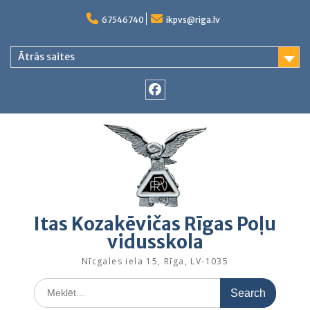
Skip
to
67546740
ikpvs@riga.lv
content
Ātrās saites
Facebook
Itas Kozakēvičas Rīgas Poļu
vidusskola
Nīcgales iela 15, Rīga, LV-1035
Search
for: