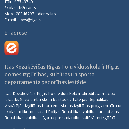
Tālr.: 67546740
Skolas dežurants:
Mob.: 28346297 - diennakts
E-mail: ikpvs@riga.lv
E-adrese
Itas Kozakēvičas Rīgas Poļu vidusskola ir Rīgas
domes Izglītības, kultūras un sporta
departamenta padotības iestāde
Itas Kozakēvičas Rīgas Poļu vidusskola ir akreditēta mācību
iestāde. Savā darbā skola balstās uz Latvijas Republikas
Vispārējās Izglītības likumiem, skolas izglītības programmām un
skolas nolikumu, ka arī Polijas Republikas valdības un Latvijas
Republikas valdības līgumu par sadarbību kultūrā un izglītībā.