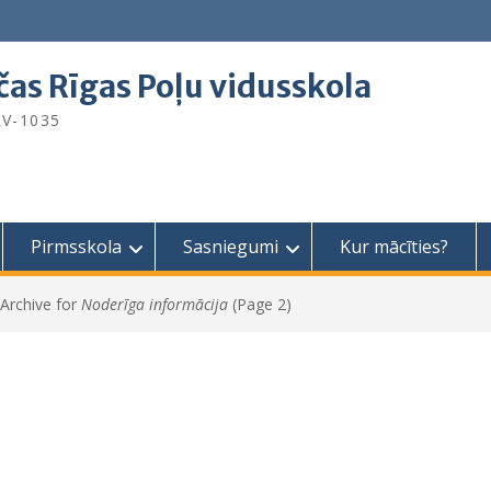
čas Rīgas Poļu vidusskola
 LV-1035
Pirmsskola
Sasniegumi
Kur mācīties?
Archive for
Noderīga informācija
(Page 2)