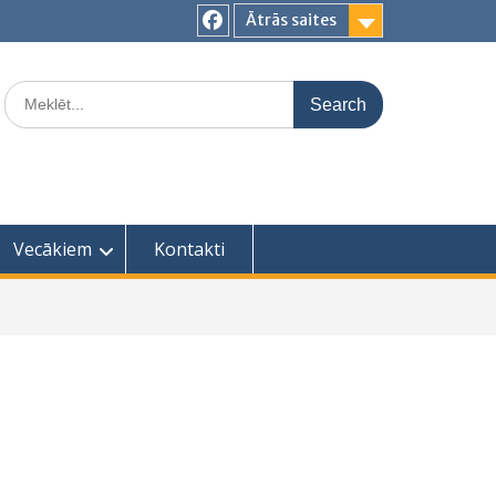
Ātrās saites
Facebook
Search
for:
Vecākiem
Kontakti