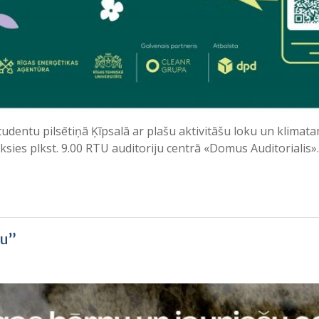
 studentu pilsētiņā Ķīpsalā ar plašu aktivitāšu loku un klim
sāksies plkst. 9.00 RTU auditoriju centrā «Domus Auditoriali
nu”