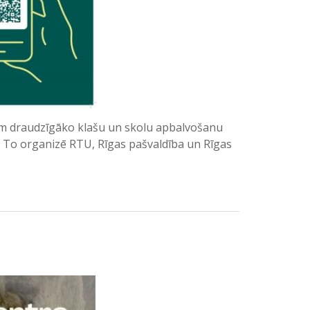
atam draudzīgāko klašu un skolu apbalvošanu
s». To organizē RTU, Rīgas pašvaldība un Rīgas