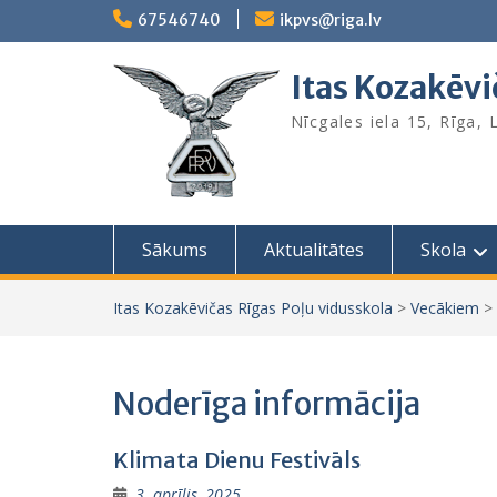
Skip
67546740
ikpvs@riga.lv
to
content
Itas Kozakēvi
Nīcgales iela 15, Rīga,
Sākums
Aktualitātes
Skola
Itas Kozakēvičas Rīgas Poļu vidusskola
>
Vecākiem
>
Noderīga informācija
Klimata Dienu Festivāls
3. aprīlis, 2025