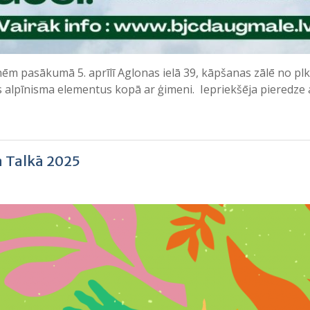
nēm pasākumā 5. aprīlī Aglonas ielā 39, kāpšanas zālē no plk
s alpīnisma elementus kopā ar ģimeni. Iepriekšēja pieredze
jā Talkā 2025