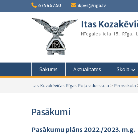
Skip
67546740
ikpvs@riga.lv
to
content
Itas Kozakēvi
Nīcgales iela 15, Rīga,
Sākums
Aktualitātes
Skola
Itas Kozakēvičas Rīgas Poļu vidusskola
>
Pirmsskola
Pasākumi
Pasākumu plāns 2022./2023. m.g.