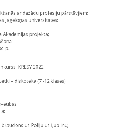
tikšanās ar dažādu profesiju pārstāvjiem;
s Jageloņas universitātes;
a Akadēmijas projektā;
ošana;
ija.
konkurss KRESY 2022;
ētki – diskotēka (7.-12.klases)
svētības
lā;
 brauciens uz Poliju uz Ļublinu;