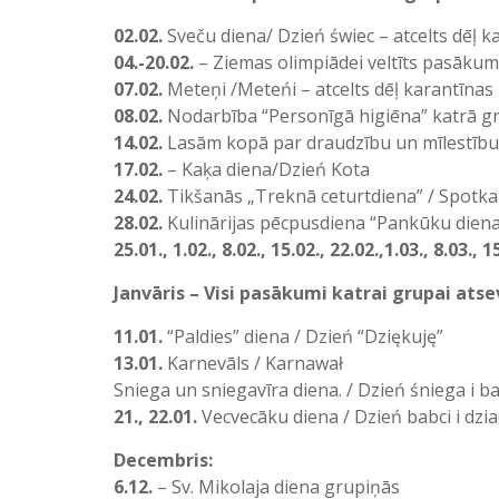
02.02.
Sveču diena/ Dzień świec – atcelts dēļ k
04.-20.02.
– Ziemas olimpiādei veltīts pasāku
07.02.
Meteņi /Meteńi – atcelts dēļ karantīnas
08.02.
Nodarbība “Personīgā higiēna” katrā g
14.02.
Lasām kopā par draudzību un mīlestību
17.02.
– Kaķa diena/Dzień Kota
24.02.
Tikšanās „Treknā ceturtdiena” / Spotka
28.02.
Kulinārijas pēcpusdiena “Pankūku diena
25.01., 1.02., 8.02., 15.02., 22.02.,1.03., 8.03., 1
Janvāris – Visi pasākumi katrai grupai atsev
11.01.
“Paldies” diena / Dzień “Dziękuję”
13.01.
Karnevāls / Karnawał
Sniega un sniegavīra diena. / Dzień śniega i b
21., 22.01.
Vecvecāku diena / Dzień babci i dzi
Decembris:
6.12.
– Sv. Mikolaja diena grupiņās