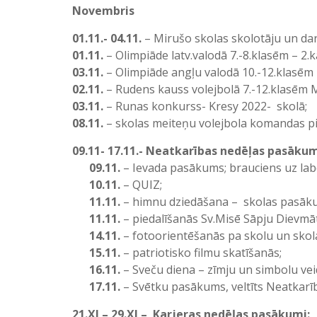
Novembris
01.11.- 04.11.
– Mirušo skolas skolotāju un dar
01.11.
– Olimpiāde latv.valodā 7.-8.klasēm – 2.k
03.11.
– Olimpiāde angļu valodā 10.-12.klasēm 
02.11.
– Rudens kauss volejbolā 7.-12.klasēm
03.11.
– Runas konkurss- Kresy 2022- skolā;
08.11.
– skolas meiteņu volejbola komandas pi
09.11- 17.11.-
Neatkarības nedēļas pasākum
09.11.
– Ievada pasākums; brauciens uz labd
10.11.
– QUIZ;
11.11.
– himnu dziedāšana – skolas pasāk
11.11.
– piedalīšanās Sv.Misē Sāpju Dievmā
14.11.
– fotoorientēšanās pa skolu un skolas
15.11.
– patriotisko filmu skatīšanās;
16.11.
– Sveču diena – zīmju un simbolu ve
17.11.
– Svētku pasākums, veltīts Neatkarī
21.XI – 29.XI – Karjeras nedēļas pasākumi: