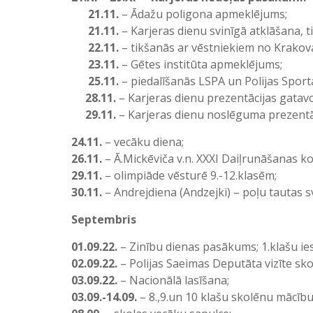
21.11.
– Ādažu poligona apmeklējums;
21.11.
– Karjeras dienu svinīgā atklāšana, 
22.11.
– tikšanās ar vēstniekiem no Krakova
23.11.
– Gētes institūta apmeklējums;
25.11.
– piedalīšanās LSPA un Polijas Sport
28.11.
– Karjeras dienu prezentācijas gatav
29.11.
– Karjeras dienu noslēguma prezentāc
24.11.
– vecāku diena;
26.11.
– Ā.Mickēviča v.n. XXXI Daiļrunāšanas 
29.11.
– olimpiāde vēsturē 9.-12.klasēm;
30.11.
– Andrejdiena (Andzejki) – poļu tautas sv
Septembris
01.09.22.
– Zinību dienas pasākums; 1.klašu ie
02.09.22.
– Polijas Saeimas Deputāta vizīte sko
03.09.22.
– Nacionālā lasīšana;
03.09.-14.09.
– 8.,9.un 10 klašu skolēnu mācību