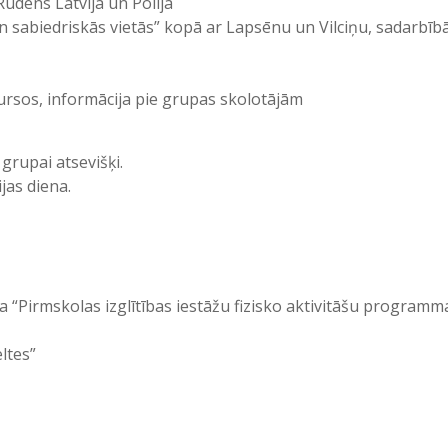
Rudens Latvijā un Polijā
n sabiedriskās vietās” kopā ar Lapsēnu un Vilciņu, sadarbīb
kursos, informācija pie grupas skolotājām
grupai atsevišķi.
jas diena.
ta “Pirmskolas izglītības iestāžu fizisko aktivitāšu program
ltes”