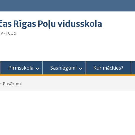
čas Rīgas Poļu vidusskola
 LV-1035
Pirmsskola
Sasniegumi
Kur mācīties?
>
Pasākumi