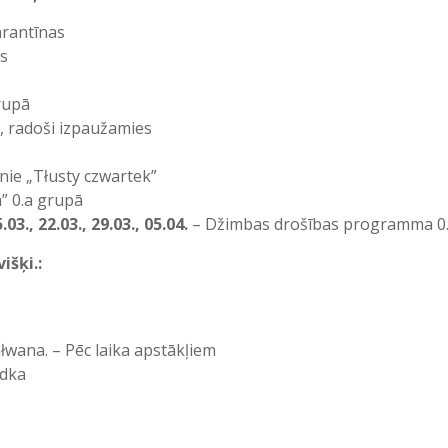
arantīnas
ms
rupā
, radoši izpaužamies
nie „Tłusty czwartek”
” 0.a grupā
5.03., 22.03., 29.03., 05.04.
– Džimbas drošības programma 0
išķi.:
ałwana. – Pēc laika apstākļiem
adka