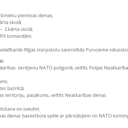
binieku piemiņas dienas;
ārta skolā;
– 2.kārta skolā;
 MIX komandām;
edalīšanās Rīgas starpskolu sacensībās Purvciema vidussko
i:
arības skrējienu NATO poligonā, veltīts Polijas Neatkarības
ums;
tes baznīcā;
 teritoriju, pasākums, veltīts Neatkarības dienai;
idošana no svecēm;
bas dienai; basketbola spēle ar pārstāvjiem no NATO kontin