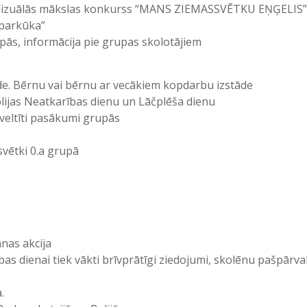
. Vizuālās mākslas konkurss “MANS ZIEMASSVĒTKU EŅĢELIS”
iparkūka”
ās, informācija pie grupas skolotājiem
āde. Bērnu vai bērnu ar vecākiem kopdarbu izstāde
lijas Neatkarības dienu un Lāčplēša dienu
 veltīti pasākumi grupās
svētki 0.a grupā
nas akcija
bas dienai tiek vākti brīvprātīgi ziedojumi, skolēnu pašpārv
.