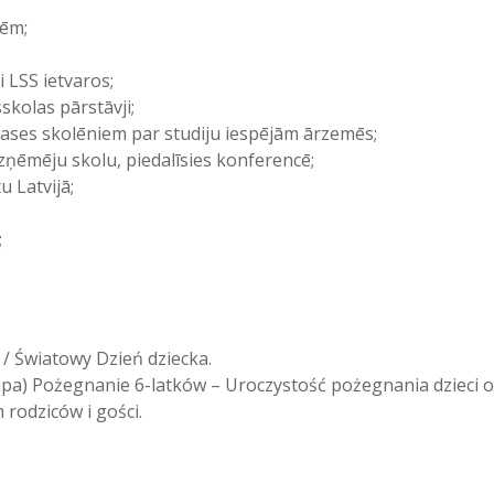
sēm;
 LSS ietvaros;
skolas pārstāvji;
lases skolēniem par studiju iespējām ārzemēs;
ņēmēju skolu, piedalīsies konferencē;
u Latvijā;
;
 / Światowy Dzień dziecka.
pa) Pożegnanie 6-latków – Uroczystość pożegnania dzieci o
 rodziców i gości.