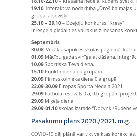
18.10-22.10
– Krāsaina nedēļa. Rudens svētki. 
19.10
. Interaktīva nodarbība „Drošība mājās u
grupai atsevišķi.
25.10 – 29.10
– Dzejoļu konkurss “Kresy”
Ir iespēja piedalīties vairākus zīmēšanas kon
Septembris
30.08.
Vecāku sapulces skolas pagalmā, katrai 
01.09
Mācību gada svinīga atklāšana. Integrāci
10.09
Sportiskā Tēva diena.
15.10
Punktiņdiena pa grupām.
20.09
Pirmsskolnieka diena 0.a grupā
23.09-30.09
Eiropas Sporta Nedēļa 2021
29.09
Futbola festivāls 0.a, 0.b grupām projek
29.09
Miķeļa diena
29.09-01.10
skolas izstāde “Dożynki/Rudens ve
Pasākumu plāns 2020./2021. m.g.
COVID-19 dēļ plānā var tikt veiktas korekcijas.