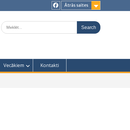
Ātrās saites
Facebook
Search
for:
Vecākiem
Kontakti