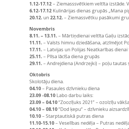
1.12-17.12
– Ziemasssvētkiem veltīta izstāde
6.12-17.12
Kulinārijas dienas grupās „Mana p
20.12.
un
22.12.
– Ziemassvētku pasākumi grup
Novembris
8.11. – 13.11.
– Mārtiņdienai veltīta Gaiļu izst
11.11.
– Valsts himnu dziedāšana, atzīmējot Po
17.11.
– Latvijas un Polijas Neatkarības dienai
25.11.
– Plīsa lācīša diena grupās
29.11.
– Andrejdiena (Andrzejki) – poļu tautas 
Oktobris
Skolotāju diena.
04.10
– Pasaules dzīvnieku diena
23.09 -08.10
Labo darbu laiks:
23.09 – 04.10
“Zoozīļuks 2021” – ozolzīļu vākša
04.10 – 08.10
“Dod ķepu“ – dzīvnieku aizsardzī
10.10
– Starptautiskā putras diena
11.10-15.10
– Veselības nedēļa – Putras nedēļa