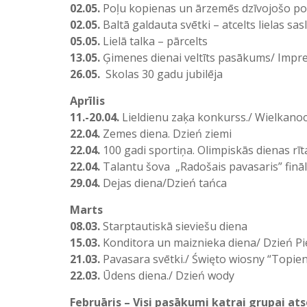
02.05.
Poļu kopienas un ārzemēs dzīvojošo poļu
02.05.
Baltā galdauta svētki – atcelts lielas sa
05.05.
Lielā talka – pārcelts
13.05.
Ģimenes dienai veltīts pasākums/ Impreza
26.05.
Skolas 30 gadu jubilēja
Aprīlis
11.-20.04.
Lieldienu zaķa konkurss./ Wielkano
22.04.
Zemes diena. Dzień ziemi
22.04.
100 gadi sportiņa. Olimpiskās dienas r
22.04.
Talantu šova „Radošais pavasaris” finā
29.04.
Dejas diena/Dzień tańca
Marts
08.03.
Starptautiskā sieviešu diena
15.03.
Konditora un maiznieka diena/ Dzień Pie
21.03.
Pavasara svētki./ Święto wiosny “Topie
22.03.
Ūdens diena./ Dzień wody
Februāris – Visi pasākumi katrai grupai atse