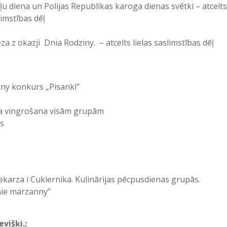
 diena un Polijas Republikas karoga dienas svētki – atcelts 
slimstības dēļ
 z okazji Dnia Rodziny. – atcelts lielas saslimstības dēļ
cny konkurs „Pisanki”
īta vingrošana visām grupām
ls
karza i Cukiernika. Kulinārijas pēcpusdienas grupās.
nie marzanny”
višķi.: