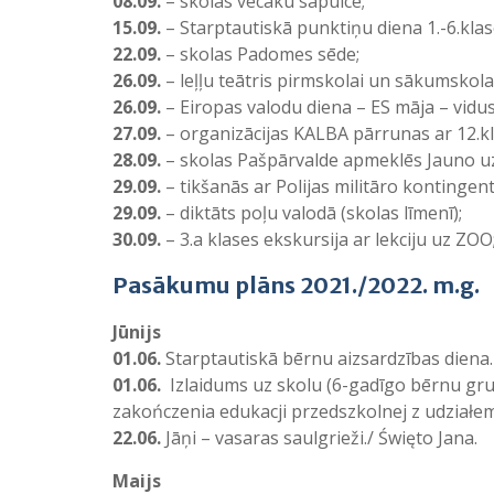
08.09.
– skolas vecāku sapulce;
15.09.
– Starptautiskā punktiņu diena 1.-6.kla
22.09.
– skolas Padomes sēde;
26.09.
– leļļu teātris pirmskolai un sākumskolai
26.09.
– Eiropas valodu diena – ES māja – vidus
27.09.
– organizācijas KALBA pārrunas ar 12.k
28.09.
– skolas Pašpārvalde apmeklēs Jauno uz
29.09.
– tikšanās ar Polijas militāro kontingent
29.09.
– diktāts poļu valodā (skolas līmenī);
30.09.
– 3.a klases ekskursija ar lekciju uz ZOO
Pasākumu plāns 2021./2022. m.g.
Jūnijs
01.06.
Starptautiskā bērnu aizsardzības diena.
01.06.
Izlaidums uz skolu (6-gadīgo bērnu gru
zakończenia edukacji przedszkolnej z udziałem
22.06.
Jāņi – vasaras saulgrieži./ Święto Jana.
Maijs