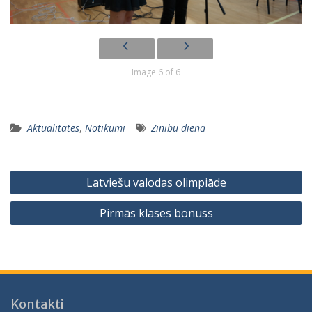
Image 6 of 6
Aktualitātes
,
Notikumi
Zinību diena
Ziņu
Latviešu valodas olimpiāde
izvēlne
Pirmās klases bonuss
Kontakti