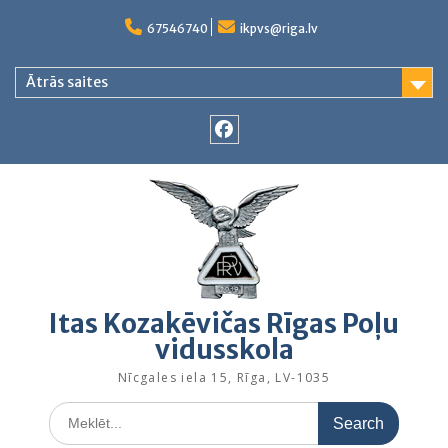
Skip
to
67546740
ikpvs@riga.lv
content
Ātrās saites
Facebook
Itas Kozakēvičas Rīgas Poļu
vidusskola
Nīcgales iela 15, Rīga, LV-1035
Search
for: