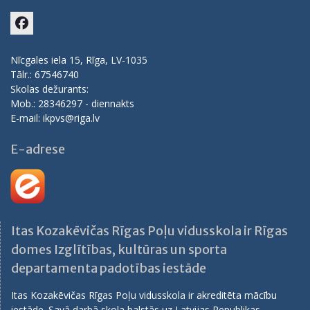
Facebook
Nīcgales iela 15, Rīga, LV-1035
Tālr.: 67546740
Skolas dežurants:
Mob.: 28346297 - diennakts
E-mail: ikpvs@riga.lv
E-adrese
Itas Kozakēvičas Rīgas Poļu vidusskola ir Rīgas
domes Izglītības, kultūras un sporta
departamenta padotības iestāde
Itas Kozakēvičas Rīgas Poļu vidusskola ir akreditēta mācību
iestāde. Savā darbā skola balstās uz Latvijas Republikas