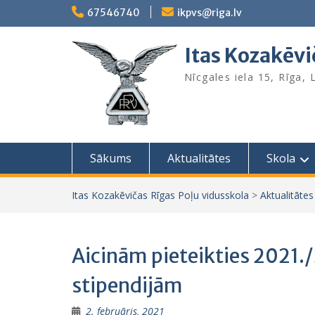
Skip
67546740
ikpvs@riga.lv
to
content
Itas Kozakēvi
Nīcgales iela 15, Rīga,
Sākums
Aktualitātes
Skola
Itas Kozakēvičas Rīgas Poļu vidusskola
>
Aktualitātes
Aicinām pieteikties 2021.
stipendijām
2. februāris, 2021