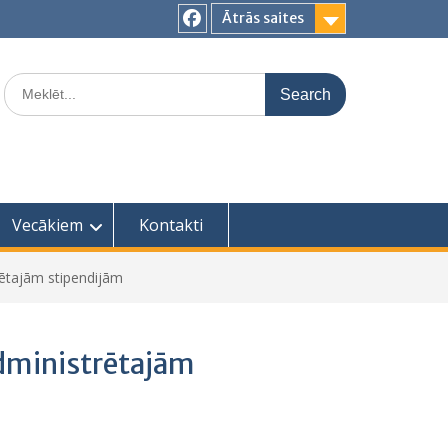
Ātrās saites
Facebook
Search
for:
Vecākiem
Kontakti
rētajām stipendijām
administrētajām