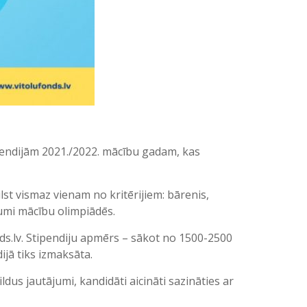
ipendijām 2021./2022. mācību gadam, kas
lst vismaz vienam no kritērijiem: bārenis,
gumi mācību olimpiādēs.
ds.lv. Stipendiju apmērs – sākot no 1500-2500
ijā tiks izmaksāta.
ldus jautājumi, kandidāti aicināti sazināties ar