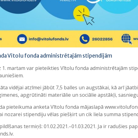
ada Vītolu fonda administrētajām stipendijām
dz 1. martam var pieteikties Vītolu fonda administrētajām st
jauniešiem.
a vidējai atzīmei jābūt 7,5 balles un augstākai, kā arī jāatbi
imenes, apgrūtināti materiālie un sociālie apstākļi, sasnie
ilda pieteikuma anketa Vītolu fonda mājaslapā www.vitolufon
 nozarei stipendiju vēlas piešķirt un cik liela summa stipend
ildīšanas termiņš: 01.02.2021.–01.03.2021. Ja ir radušies papi
nds.lv.