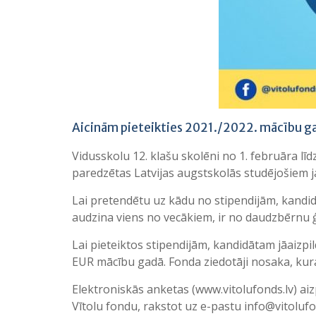
Aicinām pieteikties 2021./2022. mācību g
Vidusskolu 12. klašu skolēni no 1. februāra lī
paredzētas Latvijas augstskolās studējošiem 
Lai pretendētu uz kādu no stipendijām, kandidāt
audzina viens no vecākiem, ir no daudzbērnu ģ
Lai pieteiktos stipendijām, kandidātam jāaizp
EUR mācību gadā. Fonda ziedotāji nosaka, kurai
Elektroniskās anketas (www.vitolufonds.lv) aizp
Vītolu fondu, rakstot uz e-pastu info@vitolufo