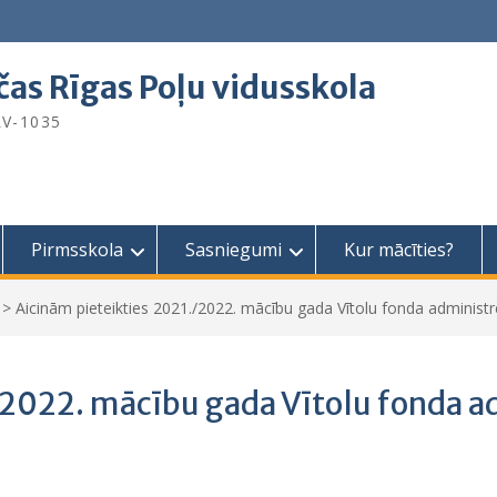
čas Rīgas Poļu vidusskola
 LV-1035
Pirmsskola
Sasniegumi
Kur mācīties?
>
Aicinām pieteikties 2021./2022. mācību gada Vītolu fonda administ
/2022. mācību gada Vītolu fonda 