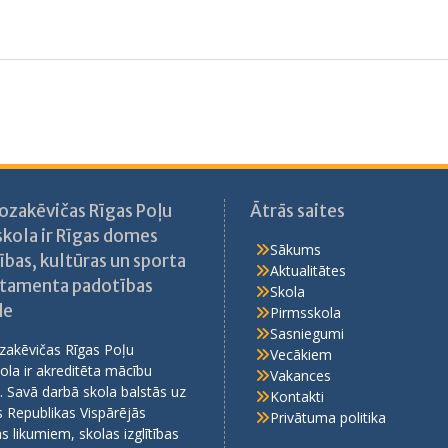
Kozakēvičas Rīgas Poļu
Ātrās saites
skola ir Rīgas domes
Sākums
ības, kultūras un sporta
Aktualitātes
tamenta padotības
Skola
de
Pirmsskola
Sasniegumi
zakēvičas Rīgas Poļu
Vecākiem
ola ir akreditēta mācību
Vakances
. Savā darbā skola balstās uz
Kontakti
s Republikas Vispārējās
Privātuma politika
bas likumiem, skolas izglītības