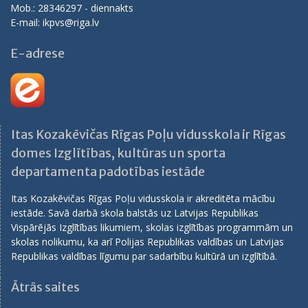
Mob.: 28346297 - diennakts
E-mail: ikpvs@riga.lv
E-adrese
Itas Kozakēvičas Rīgas Poļu vidusskola ir Rīgas
domes Izglītības, kultūras un sporta
departamenta padotības iestāde
Itas Kozakēvičas Rīgas Poļu vidusskola ir akreditēta mācību
iestāde. Savā darbā skola balstās uz Latvijas Republikas
Vispārējās Izglītības likumiem, skolas izglītības programmām un
skolas nolikumu, ka arī Polijas Republikas valdības un Latvijas
Republikas valdības līgumu par sadarbību kultūrā un izglītībā.
Ātrās saites