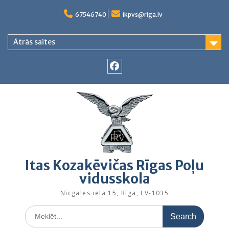
Skip
to
67546740
ikpvs@riga.lv
content
Ātrās saites
Facebook
Itas Kozakēvičas Rīgas Poļu
vidusskola
Nīcgales iela 15, Rīga, LV-1035
Search
for: