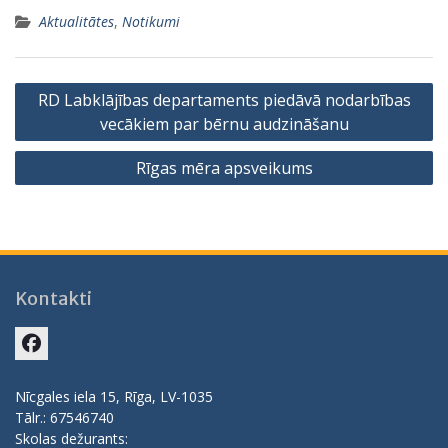
Aktualitātes
,
Notikumi
Ziņu
RD Labklājības departaments piedāvā nodarbības
izvēlne
vecākiem par bērnu audzināšanu
Rīgas mēra apsveikums
Kontakti
Facebook
Nīcgales iela 15, Rīga, LV-1035
Tālr.: 67546740
Skolas dežurants: