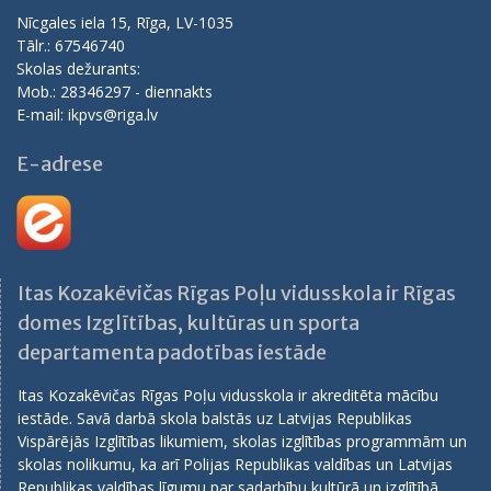
Nīcgales iela 15, Rīga, LV-1035
Tālr.: 67546740
Skolas dežurants:
Mob.: 28346297 - diennakts
E-mail: ikpvs@riga.lv
E-adrese
Itas Kozakēvičas Rīgas Poļu vidusskola ir Rīgas
domes Izglītības, kultūras un sporta
departamenta padotības iestāde
Itas Kozakēvičas Rīgas Poļu vidusskola ir akreditēta mācību
iestāde. Savā darbā skola balstās uz Latvijas Republikas
Vispārējās Izglītības likumiem, skolas izglītības programmām un
skolas nolikumu, ka arī Polijas Republikas valdības un Latvijas
Republikas valdības līgumu par sadarbību kultūrā un izglītībā.