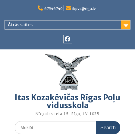
Skip
to
67546740
ikpvs@riga.lv
content
Ātrās saites
Facebook
Itas Kozakēvičas Rīgas Poļu
vidusskola
Nīcgales iela 15, Rīga, LV-1035
Search
for: