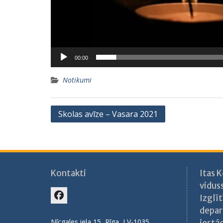
00:00
Notikumi
Ziņu
Skolas avīze – Vasara 2021
izvēlne
Kontakti
Itas 
vidus
Izglīt
Facebook
depar
Nīcgales iela 15, Rīga, LV-1035