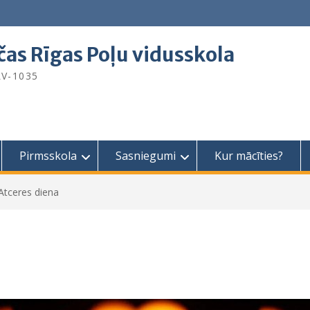
čas Rīgas Poļu vidusskola
 LV-1035
Pirmsskola
Sasniegumi
Kur mācīties?
Atceres diena