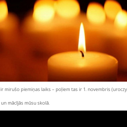
r mirušo piemiņas laiks – poļiem tas ir 1. novembris (uroczy
 un mācījās mūsu skolā.