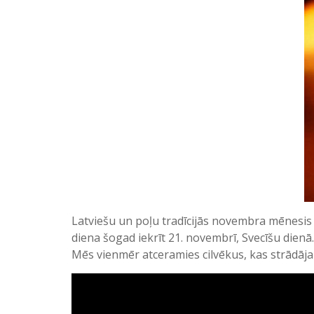
Latviešu un poļu tradīcijās novembra mēnesis i
diena šogad iekrīt 21. novembrī, Svecīšu dienā.
Mēs vienmēr atceramies cilvēkus, kas strādāja
Video
atskaņotājs