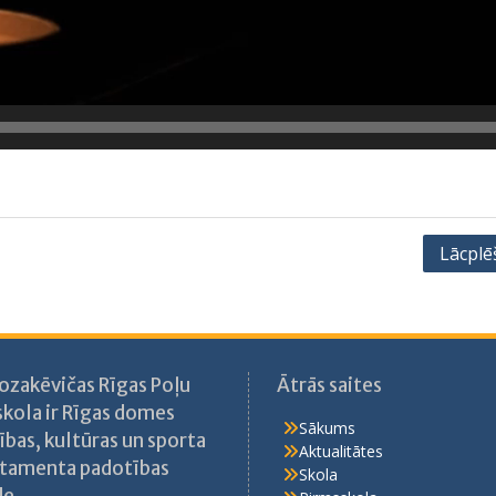
Lācplē
Kozakēvičas Rīgas Poļu
Ātrās saites
skola ir Rīgas domes
Sākums
ības, kultūras un sporta
Aktualitātes
tamenta padotības
Skola