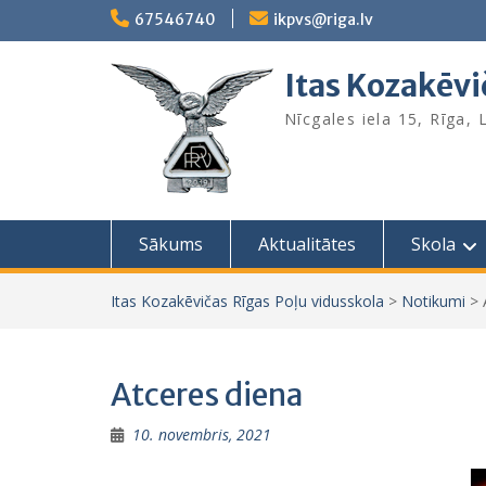
Skip
67546740
ikpvs@riga.lv
to
content
Itas Kozakēvi
Nīcgales iela 15, Rīga,
Sākums
Aktualitātes
Skola
Itas Kozakēvičas Rīgas Poļu vidusskola
>
Notikumi
>
Atceres diena
10. novembris, 2021