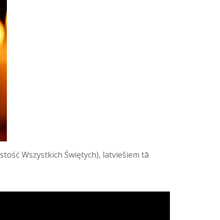
stość Wszystkich Świętych), latviešiem tā