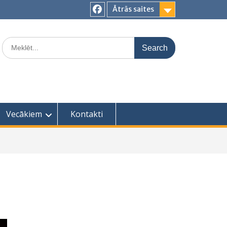
Ātrās saites
Facebook
Search
for:
Vecākiem
Kontakti