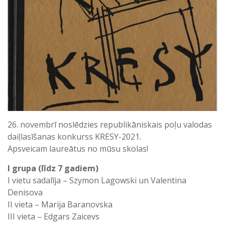
26. novembrī noslēdzies republikāniskais poļu valodas
daiļlasīšanas konkurss KRESY-2021.
Apsveicam laureātus no mūsu skolas!
I grupa (līdz 7 gadiem)
I vietu sadalīja – Szymon Lagowski un Valentina
Denisova
II vieta – Marija Baranovska
III vieta – Edgars Zaicevs