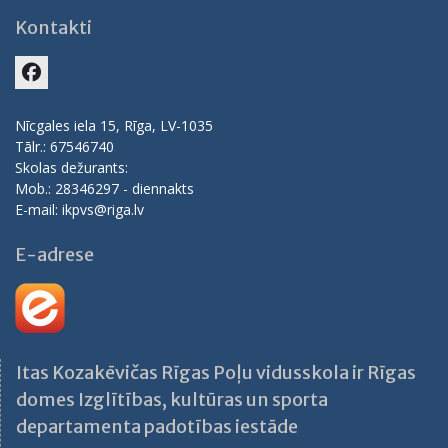
Kontakti
Facebook
Nīcgales iela 15, Rīga, LV-1035
Tālr.: 67546740
Skolas dežurants:
Mob.: 28346297 - diennakts
E-mail: ikpvs@riga.lv
E-adrese
Itas Kozakēvičas Rīgas Poļu vidusskola ir Rīgas
domes Izglītības, kultūras un sporta
departamenta padotības iestāde