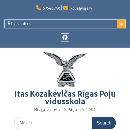
Skip
to
67546740
ikpvs@riga.lv
content
Ātrās saites
Facebook
Itas Kozakēvičas Rīgas Poļu
vidusskola
Nīcgales iela 15, Rīga, LV-1035
Search
for: