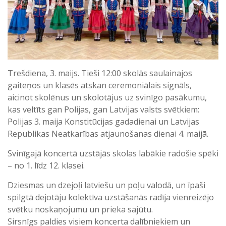
Trešdiena, 3. maijs. Tieši 12:00 skolās saulainajos
gaiteņos un klasēs atskan ceremoniālais signāls,
aicinot skolēnus un skolotājus uz svinīgo pasākumu,
kas veltīts gan Polijas, gan Latvijas valsts svētkiem:
Polijas 3. maija Konstitūcijas gadadienai un Latvijas
Republikas Neatkarības atjaunošanas dienai 4. maijā.
Svinīgajā koncertā uzstājās skolas labākie radošie spēki
– no 1. līdz 12. klasei.
Dziesmas un dzejoļi latviešu un poļu valodā, un īpaši
spilgtā dejotāju kolektīva uzstāšanās radīja vienreizējo
svētku noskaņojumu un prieka sajūtu.
Sirsnīgs paldies visiem koncerta dalībniekiem un