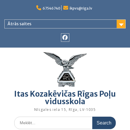
Skip
to
67546740
ikpvs@riga.lv
content
Ātrās saites
Facebook
Itas Kozakēvičas Rīgas Poļu
vidusskola
Nīcgales iela 15, Rīga, LV-1035
Search
for: