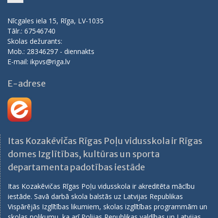
Facebook
Nīcgales iela 15, Rīga, LV-1035
Tālr.: 67546740
Skolas dežurants:
Mob.: 28346297 - diennakts
E-mail: ikpvs@riga.lv
E-adrese
Itas Kozakēvičas Rīgas Poļu vidusskola ir Rīgas
domes Izglītības, kultūras un sporta
departamenta padotības iestāde
Itas Kozakēvičas Rīgas Poļu vidusskola ir akreditēta mācību
iestāde. Savā darbā skola balstās uz Latvijas Republikas
Vispārējās Izglītības likumiem, skolas izglītības programmām un
skolas nolikumu, ka arī Polijas Republikas valdības un Latvijas