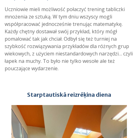
Uczniowie mieli możliwość połaczyć trening tabliczki
mnożenia ze sztuką. W tym dniu wszyscy mogli
współpracować jednocześnie trenując matematykę.
Każdy chętny dostawał swój przykład, który mógł
pomalować tak jak chciał. Odbył się też turniej na
szybkość rozwiązywania przykładów dla różnych grup
wiekowych, z użyciem niestandardowych narzędzi… czyli
łapek na muchy. To było nie tylko wesołe ale też
pouczające wydarzenie.
Starptautiskā reizrēķina diena