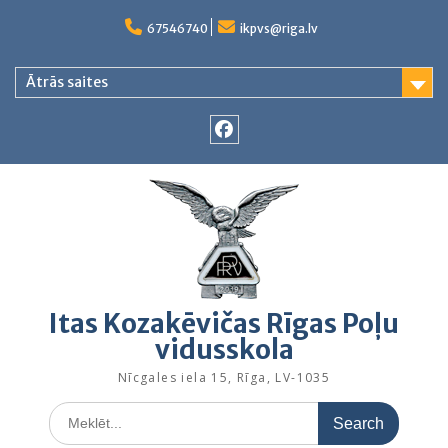
Skip
to
67546740
ikpvs@riga.lv
content
Ātrās saites
Facebook
Itas Kozakēvičas Rīgas Poļu
vidusskola
Nīcgales iela 15, Rīga, LV-1035
Search
for: