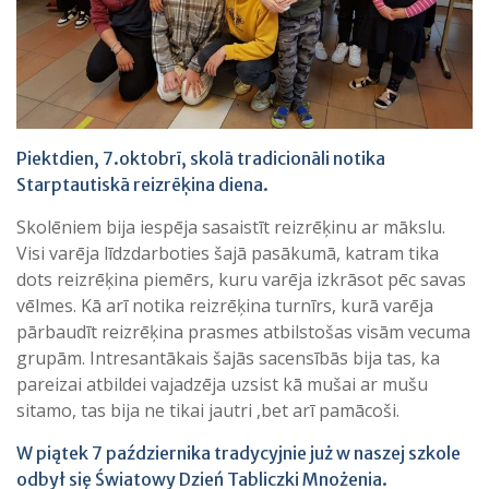
Piektdien, 7.oktobrī, skolā tradicionāli notika
Starptautiskā reizrēķina diena.
Skolēniem bija iespēja sasaistīt reizrēķinu ar mākslu.
Visi varēja līdzdarboties šajā pasākumā, katram tika
dots reizrēķina piemērs, kuru varēja izkrāsot pēc savas
vēlmes. Kā arī notika reizrēķina turnīrs, kurā varēja
pārbaudīt reizrēķina prasmes atbilstošas visām vecuma
grupām. Intresantākais šajās sacensībās bija tas, ka
pareizai atbildei vajadzēja uzsist kā mušai ar mušu
sitamo, tas bija ne tikai jautri ,bet arī pamācoši.
W piątek 7 października tradycyjnie już w naszej szkole
odbył się Światowy Dzień Tabliczki Mnożenia.