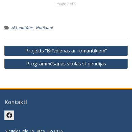
Image 7 of 9
Aktualitātes
,
Notikumi
Ziņu
Projekts “Brīvdienas ar romantiķiem”
izvēlne
Programmēšanas skolas stipendijas
Kontakti
Facebook
Nīcgales iela 15, Rīga, LV-1035