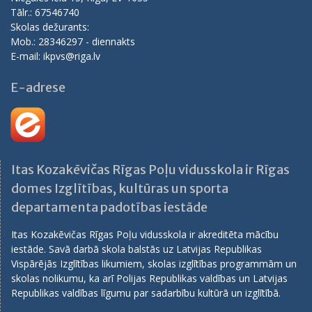
Tālr.: 67546740
Skolas dežurants:
Mob.: 28346297 - diennakts
E-mail: ikpvs@riga.lv
E-adrese
Itas Kozakēvičas Rīgas Poļu vidusskola ir Rīgas
domes Izglītības, kultūras un sporta
departamenta padotības iestāde
Itas Kozakēvičas Rīgas Poļu vidusskola ir akreditēta mācību
iestāde. Savā darbā skola balstās uz Latvijas Republikas
Vispārējās Izglītības likumiem, skolas izglītības programmām un
skolas nolikumu, ka arī Polijas Republikas valdības un Latvijas
Republikas valdības līgumu par sadarbību kultūrā un izglītībā.