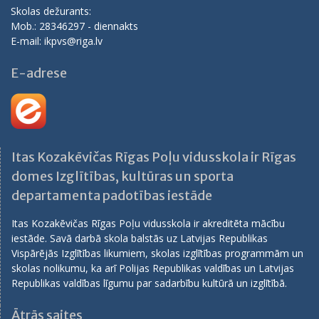
Skolas dežurants:
Mob.: 28346297 - diennakts
E-mail: ikpvs@riga.lv
E-adrese
Itas Kozakēvičas Rīgas Poļu vidusskola ir Rīgas
domes Izglītības, kultūras un sporta
departamenta padotības iestāde
Itas Kozakēvičas Rīgas Poļu vidusskola ir akreditēta mācību
iestāde. Savā darbā skola balstās uz Latvijas Republikas
Vispārējās Izglītības likumiem, skolas izglītības programmām un
skolas nolikumu, ka arī Polijas Republikas valdības un Latvijas
Republikas valdības līgumu par sadarbību kultūrā un izglītībā.
Ātrās saites