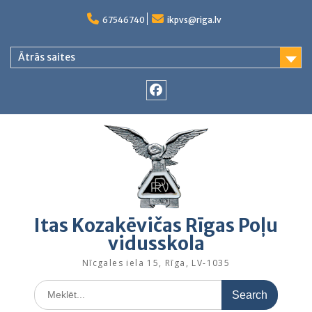
Skip
to
67546740
ikpvs@riga.lv
content
Ātrās saites
Facebook
Itas Kozakēvičas Rīgas Poļu
vidusskola
Nīcgales iela 15, Rīga, LV-1035
Search
for: