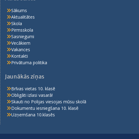
Sākums
Aktualitātes
Skola
Pirmsskola
Sasniegumi
Vecākiem
Vakances
Kontakti
Privātuma politika
Jaunākās ziņas
Brīvas vietas 10. klasē
Obligāti izlasi vasarā!
Skauti no Polijas viesojas mūsu skolā
Dokumentu iesniegšana 10. klasē
Uzņemšana 10.klasēs