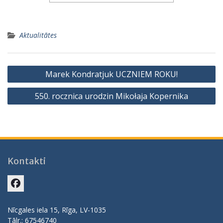
Aktualitātes
Ziņu
Marek Kondratjuk UCZNIEM ROKU!
izvēlne
550. rocznica urodzin Mikołaja Kopernika
Kontakti
Facebook
Nīcgales iela 15, Rīga, LV-1035
Tālr.: 67546740