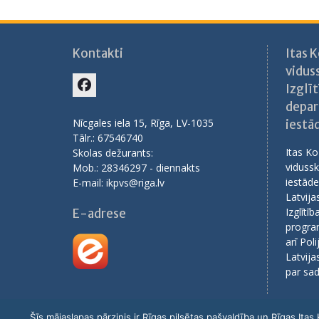
Kontakti
Itas 
vidus
Izglīt
Facebook
depar
Nīcgales iela 15, Rīga, LV-1035
iestā
Tālr.: 67546740
Itas Ko
Skolas dežurants:
vidussk
Mob.: 28346297 - diennakts
iestāde
E-mail: ikpvs@riga.lv
Latvija
Izglītī
E-adrese
progra
arī Pol
Latvija
par sad
Šīs mājaslapas pārzinis ir Rīgas pilsētas pašvaldība un Rīgas Ita