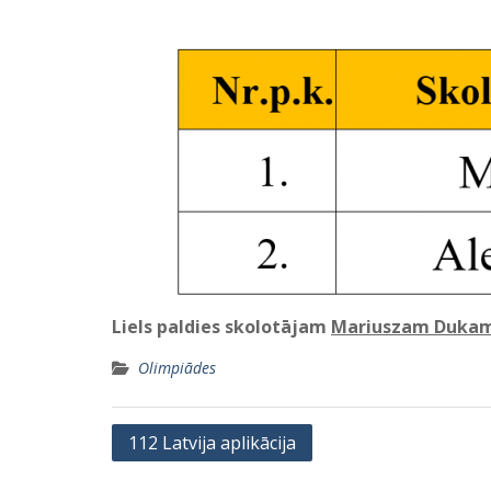
Liels paldies skolotājam
Mariuszam Duka
Olimpiādes
Ziņu
112 Latvija aplikācija
izvēlne