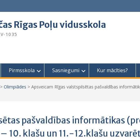
čas Rīgas Poļu vidusskola
 LV-1035
Pirmsskola
Sasniegumi
Kur mācīties?
>
Olimpiādes
>
Apsveicam Rīgas valstspilsētas pašvaldības informāt
lsētas pašvaldības informātikas 
– 10. klašu un 11.-12.klašu uzvarēt