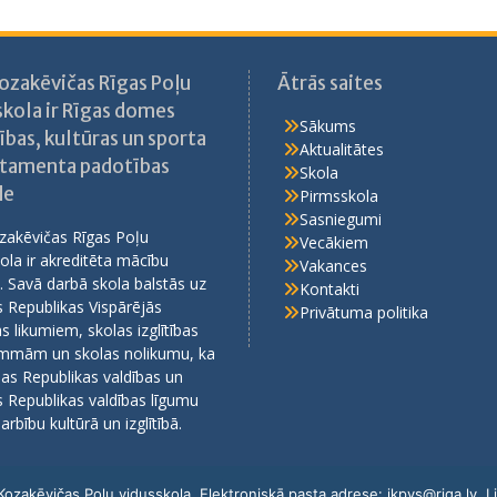
Kozakēvičas Rīgas Poļu
Ātrās saites
skola ir Rīgas domes
Sākums
ības, kultūras un sporta
Aktualitātes
tamenta padotības
Skola
de
Pirmsskola
Sasniegumi
zakēvičas Rīgas Poļu
Vecākiem
ola ir akreditēta mācību
Vakances
. Savā darbā skola balstās uz
Kontakti
s Republikas Vispārējās
Privātuma politika
bas likumiem, skolas izglītības
mmām un skolas nolikumu, ka
ijas Republikas valdības un
s Republikas valdības līgumu
arbību kultūrā un izglītībā.
s Kozakēvičas Poļu vidusskola. Elektroniskā pasta adrese: ikpvs@riga.lv. 