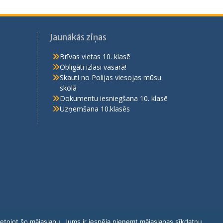
Jaunākās ziņas
Brīvas vietas 10. klasē
Obligāti izlasi vasarā!
Skauti no Polijas viesojas mūsu
skolā
Dokumentu iesniegšana 10. klasē
Uzņemšana 10.klasēs
Lietojot šo mājaslapu, Jums ir iespēja pieņemt mājaslapas sīkdatņu