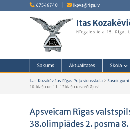
Skip
67546740
ikpvs@riga.lv
to
content
Itas Kozakēvi
Nīcgales iela 15, Rīga,
Sākums
Aktualitātes
Skola
Itas Kozakēvičas Rīgas Poļu vidusskola
>
Sasniegumi
10. klašu un 11.-12.klašu uzvarētājus!
Apsveicam Rīgas valstspi
38.olimpiādes 2. posma 8. 