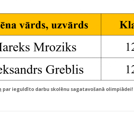
m
par ieguldīto darbu skolēnu sagatavošanā olimpiādei!