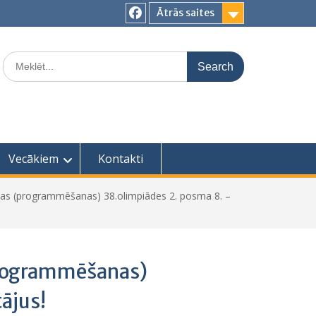
Ātrās saites
Facebook
Search
for:
Vecākiem
Kontakti
ikas (programmēšanas) 38.olimpiādes 2. posma 8. –
(programmēšanas)
ājus!