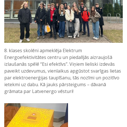
8. klases skolēni apmeklēja Elektrum
Energoefektivitātes centru un piedalījās aizraujošā
izlaušanās spēlē “Esi efektīvs”. Viņiem lieliski izdevās
paveikt uzdevumus, vienlaikus apgūstot svarīgas lietas
par elektroenerģijas taupīšanu, tās nozīmi un pozitīvo
ietekmi uz dabu. Kā jauks pārsteigums – dāvanā
grāmata par Latvenergo vēsturi!