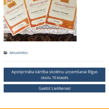
Aktualitātes
Ziņu
Apstiprināta kārtība skolēnu uzņemšanai Rīgas
izvēlne
skolu 10.klasēs
Gaidot Lieldienas!