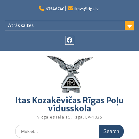
Skip
to
67546740
ikpvs@riga.lv
content
Ātrās saites
Facebook
Itas Kozakēvičas Rīgas Poļu
vidusskola
Nīcgales iela 15, Rīga, LV-1035
Search
for: