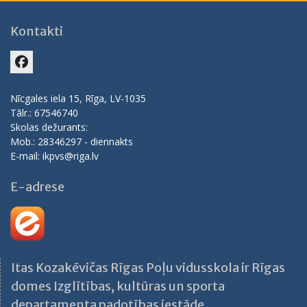
Kontakti
Facebook
Nīcgales iela 15, Rīga, LV-1035
Tālr.: 67546740
Skolas dežurants:
Mob.: 28346297 - diennakts
E-mail: ikpvs@riga.lv
E-adrese
Itas Kozakēvičas Rīgas Poļu vidusskola ir Rīgas
domes Izglītības, kultūras un sporta
departamenta padotības iestāde