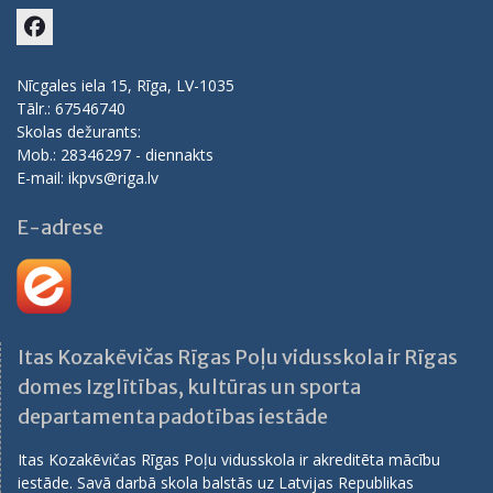
Facebook
Nīcgales iela 15, Rīga, LV-1035
Tālr.: 67546740
Skolas dežurants:
Mob.: 28346297 - diennakts
E-mail: ikpvs@riga.lv
E-adrese
Itas Kozakēvičas Rīgas Poļu vidusskola ir Rīgas
domes Izglītības, kultūras un sporta
departamenta padotības iestāde
Itas Kozakēvičas Rīgas Poļu vidusskola ir akreditēta mācību
iestāde. Savā darbā skola balstās uz Latvijas Republikas