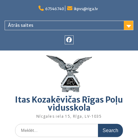
Skip
to
67546740
ikpvs@riga.lv
content
Ātrās saites
Facebook
Itas Kozakēvičas Rīgas Poļu
vidusskola
Nīcgales iela 15, Rīga, LV-1035
Search
for: