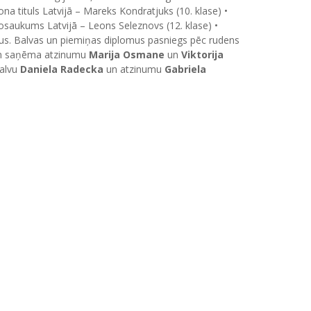
ona tituls Latvijā – Mareks Kondratjuks (10. klase) •
 nosaukums Latvijā – Leons Seleznovs (12. klase) •
iekus. Balvas un piemiņas diplomus pasniegs pēc rudens
 un saņēma atzinumu
Marija Osmane
un
Viktorija
balvu
Daniela Radecka
un atzinumu
Gabriela