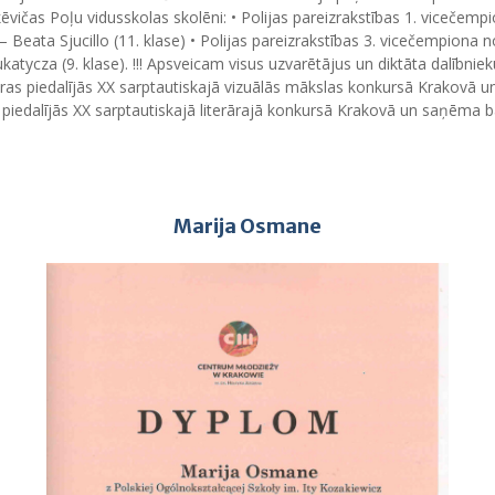
kēvičas Poļu vidusskolas skolēni: • Polijas pareizrakstības 1. vicečempi
ā – Beata Sjucillo (11. klase) • Polijas pareizrakstības 3. vicečempiona
ukatycza (9. klase). !!! Apsveicam visus uzvarētājus un diktāta dalībn
as piedalījās XX sarptautiskajā vizuālās mākslas konkursā Krakovā
piedalījās XX sarptautiskajā literārajā konkursā Krakovā un saņēma 
Marija Osmane