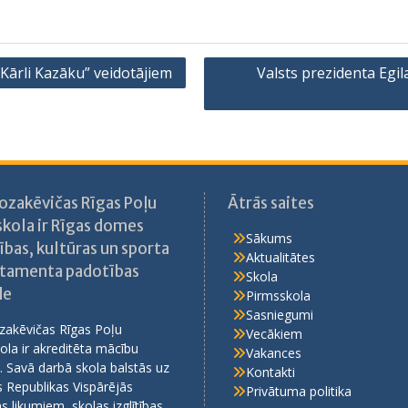
 Kārli Kazāku” veidotājiem
Valsts prezidenta Egil
Kozakēvičas Rīgas Poļu
Ātrās saites
skola ir Rīgas domes
Sākums
ības, kultūras un sporta
Aktualitātes
tamenta padotības
Skola
de
Pirmsskola
Sasniegumi
zakēvičas Rīgas Poļu
Vecākiem
ola ir akreditēta mācību
Vakances
. Savā darbā skola balstās uz
Kontakti
s Republikas Vispārējās
Privātuma politika
bas likumiem, skolas izglītības