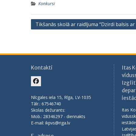
Konkursi
Ziņu
Tikšanās skolā ar raidījuma “Dzirdi balsis ar
izvēlne
Kontakti
Itas 
vidus
Izglīt
Facebook
depar
Nīcgales iela 15, Rīga, LV-1035
iestā
Tālr.: 67546740
Itas Ko
Skolas dežurants:
vidussk
Mob.: 28346297 - diennakts
iestāde
E-mail: ikpvs@riga.lv
Latvija
Izglītī