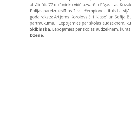
attālināti. 77 dalībnieku vidū uzvarēja Rīgas Itas Koza
Polijas pareizrakstības 2. vicečempiones tituls Latvij
goda raksts: Artjoms Korolovs (11. klase) un Sofija B
pārtraukuma. Lepojamies par skolas audzēknēm, kur
Skibiņska
. Lepojamies par skolas audzēknēm, kuras 
Dzene
.