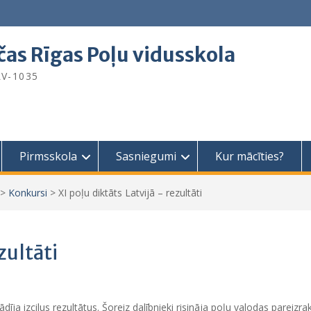
čas Rīgas Poļu vidusskola
 LV-1035
Pirmsskola
Sasniegumi
Kur mācīties?
>
Konkursi
>
XI poļu diktāts Latvijā – rezultāti
zultāti
ādīja izcilus rezultātus. Šoreiz dalībnieki risināja poļu valodas pareiz