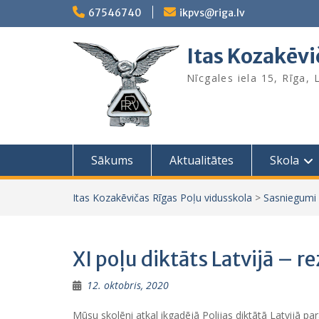
Skip
67546740
ikpvs@riga.lv
to
content
Itas Kozakēvi
Nīcgales iela 15, Rīga,
Sākums
Aktualitātes
Skola
Itas Kozakēvičas Rīgas Poļu vidusskola
>
Sasniegumi
XI poļu diktāts Latvijā – re
12. oktobris, 2020
Mūsu skolēni atkal ikgadējā Polijas diktātā Latvijā par