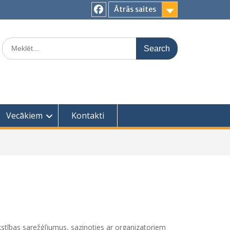
Ātrās saites
Facebook
Search
for:
Vecākiem
Kontakti
rakstības sarežģījumus, sazinoties ar organizatoriem