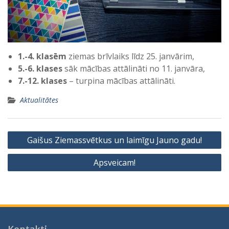
1.-4. klasēm
ziemas brīvlaiks līdz 25. janvārim,
5.-6. klases
sāk mācības attālināti no 11. janvāra,
7.-12. klases
– turpina mācības attālināti.
Aktualitātes
Ziņu
Gaišus Ziemassvētkus un laimīgu Jauno gadu!
izvēlne
Apsveicam!