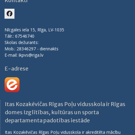
Kontakti
Facebook
Nīcgales iela 15, Rīga, LV-1035
Tālr.: 67546740
Skolas dežurants:
Mob.: 28346297 - diennakts
E-mail: ikpvs@riga.lv
E-adrese
Itas Kozakēvičas Rīgas Poļu vidusskola ir Rīgas
domes Izglītības, kultūras un sporta
departamenta padotības iestāde
Itas Kozakēvičas Rīgas Poļu vidusskola ir akreditēta mācību