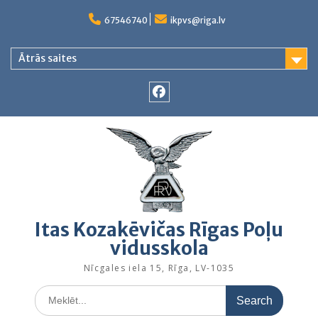
Skip
to
67546740
ikpvs@riga.lv
content
Ātrās saites
Facebook
Itas Kozakēvičas Rīgas Poļu
vidusskola
Nīcgales iela 15, Rīga, LV-1035
Search
for: