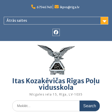
Skip
to
67546740
ikpvs@riga.lv
content
Ātrās saites
Facebook
Itas Kozakēvičas Rīgas Poļu
vidusskola
Nīcgales iela 15, Rīga, LV-1035
Search
for: