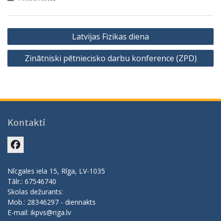
Ziņu
Latvijas Fizikas diena
izvēlne
Zinātniski pētniecisko darbu konference (ZPD)
Kontakti
Facebook
Nīcgales iela 15, Rīga, LV-1035
Tālr.: 67546740
Skolas dežurants:
Mob.: 28346297 - diennakts
E-mail: ikpvs@riga.lv