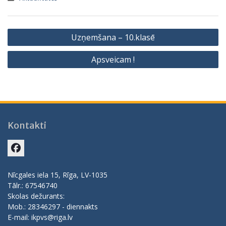
Ziņu
Uzņemšana – 10.klasē
izvēlne
Apsveicam !
Kontakti
Facebook
Nīcgales iela 15, Rīga, LV-1035
Tālr.: 67546740
Skolas dežurants:
Mob.: 28346297 - diennakts
E-mail: ikpvs@riga.lv