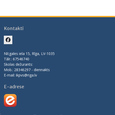
Kontakti
Facebook
Nīcgales iela 15, Rīga, LV-1035
Tālr.: 67546740
Skolas dežurants:
Mob.: 28346297 - diennakts
E-mail: ikpvs@riga.lv
E-adrese