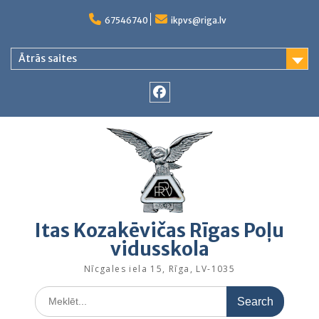
Skip
to
67546740
ikpvs@riga.lv
content
Ātrās saites
Facebook
Itas Kozakēvičas Rīgas Poļu
vidusskola
Nīcgales iela 15, Rīga, LV-1035
Search
for: