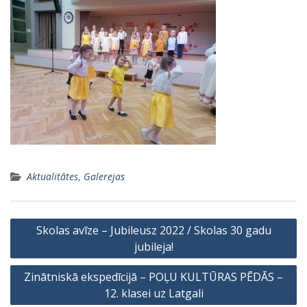
Aktualitātes
,
Galerejas
Ziņu
Skolas avīze – Jubileusz 2022 / Skolas 30 gadu
izvēlne
jubileja!
Zinātniskā ekspedīcijā – POĻU KULTŪRAS PĒDĀS –
12. klasei uz Latgali