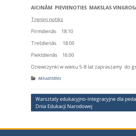
AICINĀM PIEVIENOTIES MAKSLAS VINGROS
Treniņi notiks
Pirmdienās 18.10
Trešdienās 18.00
Piektdienās 16.00
Dziewczynki w wieku 5-8 lat zapraszamy do gr
Aktualitātes
Ziņu
Warsztaty edukacyjno-integracyjne dla ped
Dnia Edukacji Narodowej
izvēlne