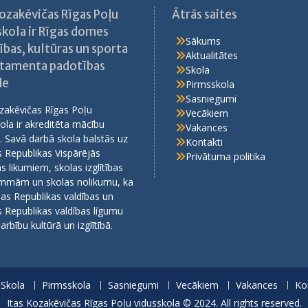
Kozakēvičas Rīgas Poļu
Ātrās saites
skola ir Rīgas domes
Sākums
ības, kultūras un sporta
Aktualitātes
tamenta padotības
Skola
de
Pirmsskola
Sasniegumi
zakēvičas Rīgas Poļu
Vecākiem
ola ir akreditēta mācību
Vakances
. Savā darbā skola balstās uz
Kontakti
s Republikas Vispārējās
Privātuma politika
bas likumiem, skolas izglītības
mmām un skolas nolikumu, ka
ijas Republikas valdības un
s Republikas valdības līgumu
arbību kultūrā un izglītībā.
Skola
Pirmsskola
Sasniegumi
Vecākiem
Vakances
Ko
Itas Kozakēvičas Rīgas Poļu vidusskola © 2024. All rights reserved.