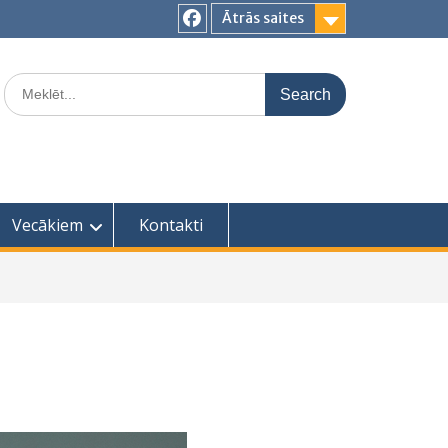
Ātrās saites
Facebook
Search
for:
Vecākiem
Kontakti