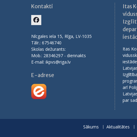
Kontakti
Itas 
vidus
Izglīt
Facebook
depar
Nīcgales iela 15, Rīga, LV-1035
iestā
Tālr.: 67546740
Itas Ko
Skolas dežurants:
vidussk
Mob.: 28346297 - diennakts
iestāde
E-mail: ikpvs@riga.lv
Latvija
Izglītī
E-adrese
progra
arī Pol
Latvija
par sad
Sākums
Aktualitātes