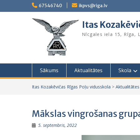
Skip
67546740
ikpvs@riga.lv
to
content
Itas Kozakēvi
Nīcgales iela 15, Rīga,
Sākums
Aktualitātes
Skola
Itas Kozakēvičas Rīgas Poļu vidusskola
>
Aktualitātes
Mākslas vingrošanas grup
5. septembris, 2022