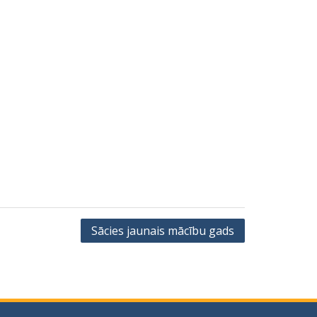
Sācies jaunais mācību gads