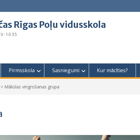
čas Rīgas Poļu vidusskola
 LV-1035
Pirmsskola
Sasniegumi
Kur mācīties?
>
Mākslas vingrošanas grupa
a