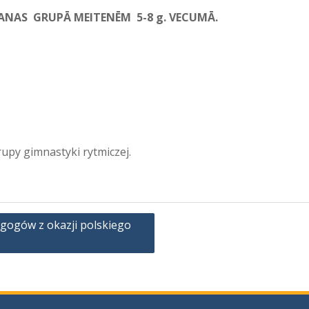
ANAS GRUPĀ MEITENĒM 5-8 g. VECUMĀ.
upy gimnastyki rytmiczej.
agogów z okazji polskiego