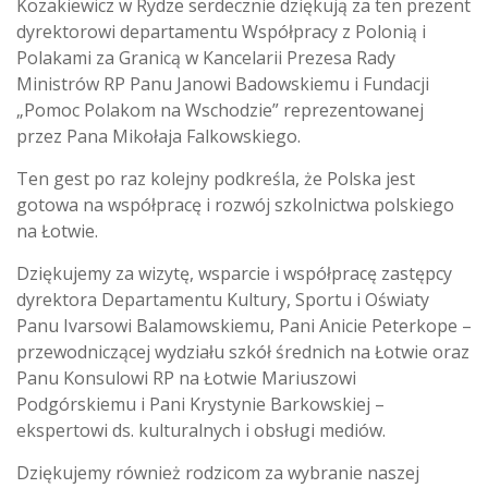
Kozakiewicz w Rydze serdecznie dziękują za ten prezent
dyrektorowi departamentu Współpracy z Polonią i
Polakami za Granicą w Kancelarii Prezesa Rady
Ministrów RP Panu Janowi Badowskiemu i Fundacji
„Pomoc Polakom na Wschodzie” reprezentowanej
przez Pana Mikołaja Falkowskiego.
Ten gest po raz kolejny podkreśla, że Polska jest
gotowa na współpracę i rozwój szkolnictwa polskiego
na Łotwie.
Dziękujemy za wizytę, wsparcie i współpracę zastępcy
dyrektora Departamentu Kultury, Sportu i Oświaty
Panu Ivarsowi Balamowskiemu, Pani Anicie Peterkope –
przewodniczącej wydziału szkół średnich na Łotwie oraz
Panu Konsulowi RP na Łotwie Mariuszowi
Podgórskiemu i Pani Krystynie Barkowskiej –
ekspertowi ds. kulturalnych i obsługi mediów.
Dziękujemy również rodzicom za wybranie naszej