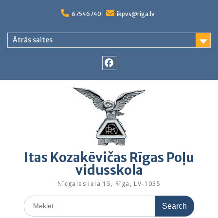
Skip
to
67546740
ikpvs@riga.lv
content
Ātrās saites
Facebook
Itas Kozakēvičas Rīgas Poļu
vidusskola
Nīcgales iela 15, Rīga, LV-1035
Search
for: