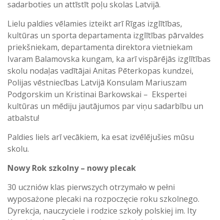
sadarboties un attīstīt poļu skolas Latvijā.
Lielu paldies vēlamies izteikt arī Rīgas izglītības,
kultūras un sporta departamenta izglītības pārvaldes
priekšniekam, departamenta direktora vietniekam
Ivaram Balamovska kungam, ka arī vispārējās izglītības
skolu nodaļas vadītājai Anitas Pēterkopas kundzei,
Polijas vēstniecības Latvijā Konsulam Mariuszam
Podgorskim un Kristinai Barkowskai – Ekspertei
kultūras un mēdiju jautājumos par viņu sadarbību un
atbalstu!
Paldies liels arī vecākiem, ka esat izvēlējušies mūsu
skolu.
Nowy Rok szkolny – nowy plecak
30 uczniów klas pierwszych otrzymało w pełni
wyposażone plecaki na rozpoczęcie roku szkolnego.
Dyrekcja, nauczyciele i rodzice szkoły polskiej im. Ity