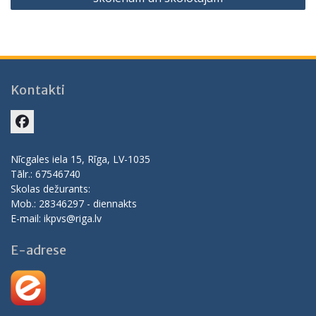
Kontakti
Facebook
Nīcgales iela 15, Rīga, LV-1035
Tālr.: 67546740
Skolas dežurants:
Mob.: 28346297 - diennakts
E-mail: ikpvs@riga.lv
E-adrese