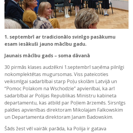
1. septembrī ar tradicionālo svinīgo pasākumu
esam iesākuši jauno mācību gadu.
Jaunais mācību gads – soma dāvanā
30 pirmās klases audzēkni 1.septembrī saņēma pilnīgi
nokomplektētas mugursomas. Viss pateicoties
veiksmīgai sadarbībai starp Poļu skolām Latvijā un
“Pomoc Polakom na Wschodzie” apvienībai, ka arī
sadarbībai ar Polijas Republikas Ministru kabineta
departamentu, kas atbild par Poļiem ārzemēs. Sirsnīgs
paldies apvienības direktoram Mikolajam Falkowskim
un Departamenta direktoram Janam Badowskim.
Šāds žest vēl vairāk parāda, ka Polija ir gatava