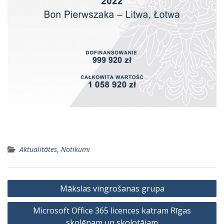
Aktualitātes
,
Notikumi
Ziņu
Mākslas vingrošanas grupa
izvēlne
Microsoft Office 365 licences katram Rīgas
skolēnam un skolotājam