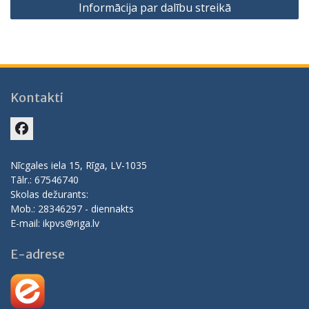
Informācija par dalību streikā
Kontakti
Facebook
Nīcgales iela 15, Rīga, LV-1035
Tālr.: 67546740
Skolas dežurants:
Mob.: 28346297 - diennakts
E-mail: ikpvs@riga.lv
E-adrese