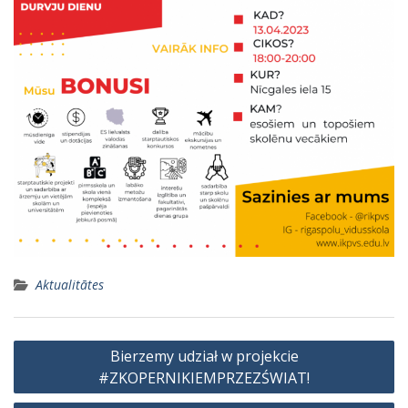
Aktualitātes
Ziņu
Bierzemy udział w projekcie
izvēlne
#ZKOPERNIKIEMPRZEZŚWIAT!