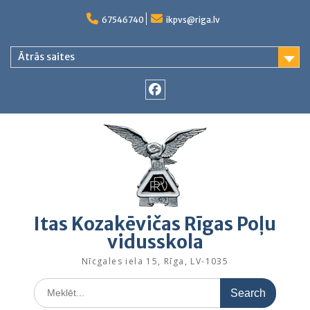
Skip
to
67546740
ikpvs@riga.lv
content
Ātrās saites
Facebook
Itas Kozakēvičas Rīgas Poļu
vidusskola
Nīcgales iela 15, Rīga, LV-1035
Search
for: