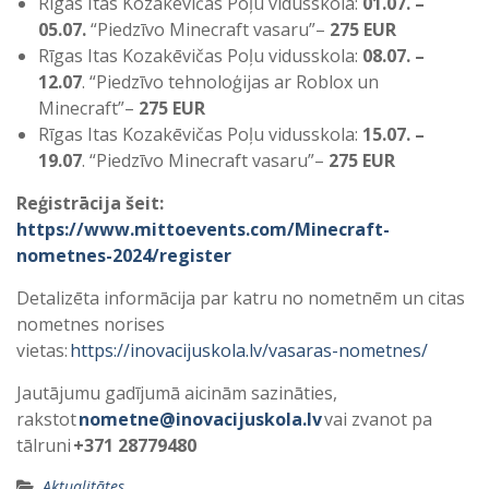
Rīgas Itas Kozakēvičas Poļu vidusskola:
01.07. –
05.07.
“Piedzīvo Minecraft vasaru”–
275 EUR
Rīgas Itas Kozakēvičas Poļu vidusskola:
08.07. –
12.07
. “Piedzīvo tehnoloģijas ar Roblox un
Minecraft”–
275 EUR
Rīgas Itas Kozakēvičas Poļu vidusskola:
15.07. –
19.07
. “Piedzīvo Minecraft vasaru”–
275 EUR
Reģistrācija šeit:
https://www.mittoevents.com/Minecraft-
nometnes-2024/register
Detalizēta informācija par katru no nometnēm un citas
nometnes norises
vietas:
https://inovacijuskola.lv/vasaras-nometnes/
Jautājumu gadījumā aicinām sazināties,
rakstot
nometne@inovacijuskola.lv
vai zvanot pa
tālruni
+371 28779480
Aktualitātes