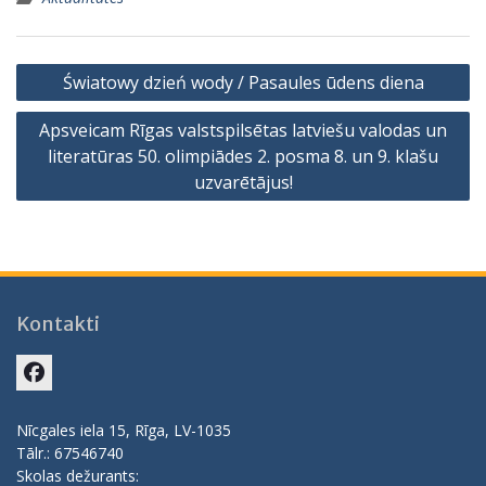
Ziņu
Światowy dzień wody / Pasaules ūdens diena
izvēlne
Apsveicam Rīgas valstspilsētas latviešu valodas un
literatūras 50. olimpiādes 2. posma 8. un 9. klašu
uzvarētājus!
Kontakti
Facebook
Nīcgales iela 15, Rīga, LV-1035
Tālr.: 67546740
Skolas dežurants: