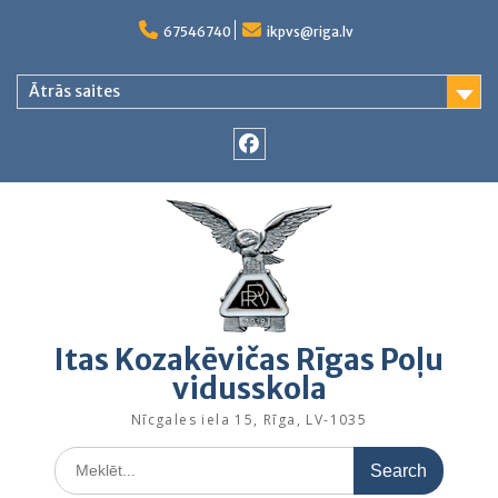
Skip
to
67546740
ikpvs@riga.lv
content
Ātrās saites
Facebook
Itas Kozakēvičas Rīgas Poļu
vidusskola
Nīcgales iela 15, Rīga, LV-1035
Search
for: