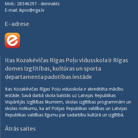
Mob.: 28346297 - diennakts
E-mail: ikpvs@riga.lv
E-adrese
Itas Kozakēvičas Rīgas Poļu vidusskola ir Rīgas
domes Izglītības, kultūras un sporta
departamenta padotības iestāde
Itas Kozakēvičas Rīgas Poļu vidusskola ir akreditēta mācību
iestāde. Savā darbā skola balstās uz Latvijas Republikas
Vispārējās Izglītības likumiem, skolas izglītības programmām un
skolas nolikumu, ka arī Polijas Republikas valdības un Latvijas
Republikas valdības līgumu par sadarbību kultūrā un izglītībā.
Ātrās saites